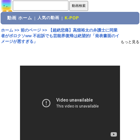
動画 ホーム
人気の動画
|
|
K-POP
ホーム
>>
前のページ
>>
【超絶悲痛】高畑裕太の弁護士に同業
者がボロクソww 不起訴でも芸能界復帰は絶望的!「発表書面のイ
メージが悪すぎる」
もっと見る