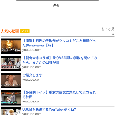
共有:
もっと見
人気の動画
る
【衝撃】料理の失敗作がツッコミどころ満載だっ
た件wwwwww【#2】
youtube.com
【朝倉未来コラボ】天心VS武尊の勝敗を聞いてみ
たら、まさかの回答が!!!
youtube.com
ご紹介します!!!
youtube.com
【多目的トイレ】彼女の親友に浮気してボコられ
る彼氏
youtube.com
UUUMを脱退するYouTuber多くね?
youtube.com