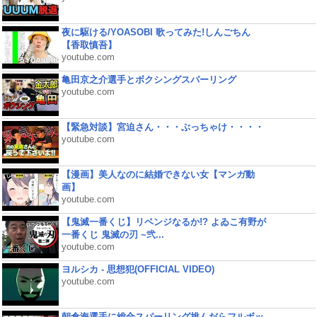
夜に駆ける/YOASOBI 歌ってみた!しんごちん
【香取慎吾】
youtube.com
亀田京之介選手とボクシングスパーリング
youtube.com
【緊急対談】宮迫さん・・・ぶっちゃけ・・・・
youtube.com
【漫画】美人なのに結婚できない女【マンガ動
画】
youtube.com
【鬼滅一番くじ】リベンジなるか!? よゐこ有野が
一番くじ 鬼滅の刃 ~弐...
youtube.com
ヨルシカ - 思想犯(OFFICIAL VIDEO)
youtube.com
朝倉海選手に総合スパーリング挑んだらフルボッ