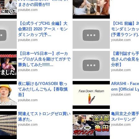
まさかの回答が!!!
youtube.com
【公式ライブCH1 全編】大
【CH1 前編】2
会第2日 2020 アース・モン
モンダミンカッ
ダミンカップ(予...
(予選ラウンド)..
youtube.com
youtube.com
【日本一VS日本一】ポーカ
【週刊誌すら
ープロが人生を賭けてガチで
也さんの会見
勝負してみた!!!!!!...
分析】
youtube.com
youtube.com
夜に駆ける/YOASOBI 歌っ
ARASHI - Face
てみた!しんごちん【香取慎
orn [Official L
吾】
youtube.com
youtube.com
間違えてストロングゼロ買い
亀田京之介選
過ぎた。
スパーリング
youtube.com
youtube.com