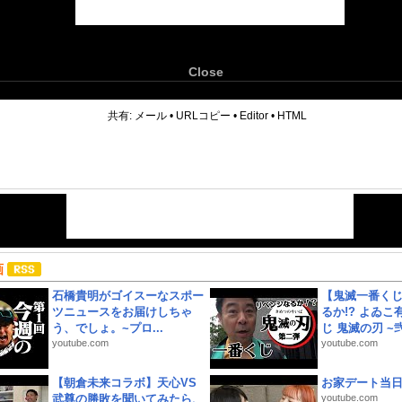
Close
6
共有:
メール
•
URLコピー
•
Editor
•
HTML
画
石橋貴明がゴイスーなスポー
【鬼滅一番く
ツニュースをお届けしちゃ
るか!? よゐ
う、でしょ。~プロ...
じ 鬼滅の刃 ~弐.
youtube.com
youtube.com
【朝倉未来コラボ】天心VS
お家デート当
武尊の勝敗を聞いてみたら、
youtube.com