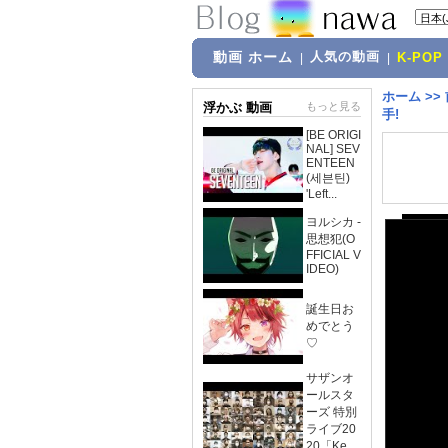
動画 ホーム
人気の動画
|
|
K-POP
ホーム
>>
浮かぶ 動画
もっと見る
手!
[BE ORIGI
NAL] SEV
ENTEEN
(세븐틴)
'Left...
ヨルシカ -
思想犯(O
FFICIAL V
IDEO)
誕生日お
めでとう
♡
サザンオ
ールスタ
ーズ 特別
ライブ20
20「Ke