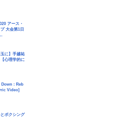
020 アース・
プ 大会第1日
.
手玉に】手越祐
を【心理学的に
 Down : Reb
yric Video]
手とボクシング