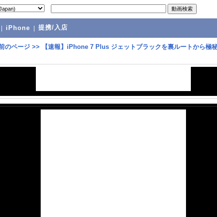
提携/入店
|
iPhone
|
前のページ
>>
【速報】iPhone 7 Plus ジェットブラックを裏ルートから極