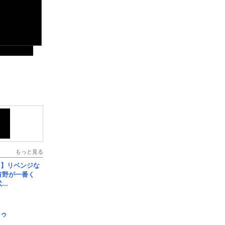
もっと見る
じ】リベンジな
こ有野が一番く
..
日ゥ