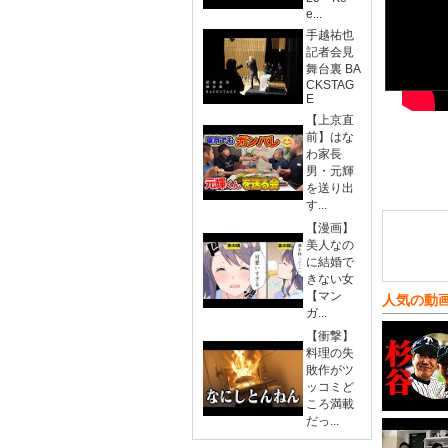
e...
手越祐也
記者会見
舞台裏 BA
CKSTAG
E
【上京直
前】はな
わ家長
男・元輝
を送り出
す...
【漫画】
美人なの
に結婚で
きない女
【マン
人気の動
ガ...
【衝撃】
料理の失
敗作がツ
ッコミど
ころ満載
だっ...