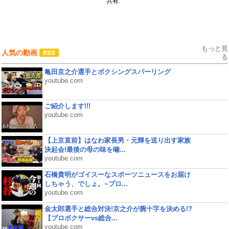
共有:
もっと見
人気の動画
る
亀田京之介選手とボクシングスパーリング
youtube.com
ご紹介します!!!
youtube.com
【上京直前】はなわ家長男・元輝を送り出す家族
決起会!最後の母の味を噛...
youtube.com
石橋貴明がゴイスーなスポーツニュースをお届け
しちゃう、でしょ。~プロ...
youtube.com
金太郎選手と総合対決!京之介が腕十字を決める!?
【プロボクサーvs総合...
youtube.com