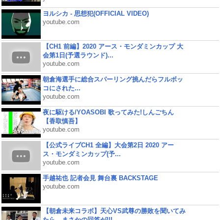
ヨルシカ - 思想犯(OFFICIAL VIDEO)
youtube.com
【CH1 前編】2020 アース・モンダミンカップ 大
会第1日(予選ラウンド)...
youtube.com
朝倉海選手に総合スパーリング挑んだらフルボッ
コにされた...
youtube.com
夜に駆ける/YOASOBI 歌ってみた!しんごちん
【香取慎吾】
youtube.com
【公式ライブCH1 全編】大会第2日 2020 アー
ス・モンダミンカップ(予...
youtube.com
手越祐也 記者会見 舞台裏 BACKSTAGE
youtube.com
【朝倉未来コラボ】天心VS武尊の勝敗を聞いてみ
たら、まさかの回答が!!!