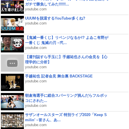
ガチで勝負してみた!!!!!!...
youtube.com
UUUMを脱退するYouTuber多くね?
youtube.com
【鬼滅一番くじ】リベンジなるか!? よゐこ有野が
一番くじ 鬼滅の刃 ~弐...
youtube.com
【週刊誌すら手玉に】手越祐也さんの会見を【心
理学的に分析】
youtube.com
手越祐也 記者会見 舞台裏 BACKSTAGE
youtube.com
朝倉海選手に総合スパーリング挑んだらフルボッ
コにされた...
youtube.com
サザンオールスターズ 特別ライブ2020「Keep S
milin’ ~皆さん、あ...
youtube.com