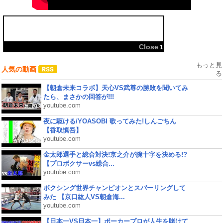
共有:
Close
1
もっと見
人気の動画
る
【朝倉未来コラボ】天心VS武尊の勝敗を聞いてみ
たら、まさかの回答が!!!
youtube.com
夜に駆ける/YOASOBI 歌ってみた!しんごちん
【香取慎吾】
youtube.com
金太郎選手と総合対決!京之介が腕十字を決める!?
【プロボクサーvs総合...
youtube.com
ボクシング世界チャンピオンとスパーリングして
みた 【京口紘人VS朝倉海...
youtube.com
【日本一VS日本一】ポーカープロが人生を賭けて