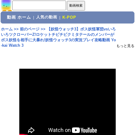
動画 ホーム
人気の動画
|
|
K-POP
ホーム
>>
前のページ
>>
【妖怪ウォッチ3】ボス妖怪軍団vsいろ
いろツクローバーZ!ロケットチビチビクミタテールのメンバーが
ボス妖怪を相手に大暴れ!妖怪ウォッチ3の実況プレイ攻略動画 Yo
-kai Watch 3
もっと見る