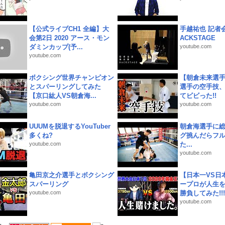
【公式ライブCH1 全編】大
手越祐也 記者会
会第2日 2020 アース・モン
ACKSTAGE
ダミンカップ(予...
youtube.com
youtube.com
ボクシング世界チャンピオン
【朝倉未来選
とスパーリングしてみた
選手の空手技
【京口紘人VS朝倉海...
てビビった!!
youtube.com
youtube.com
UUUMを脱退するYouTuber
朝倉海選手に
多くね?
グ挑んだらフ
youtube.com
た...
youtube.com
亀田京之介選手とボクシング
【日本一VS日
スパーリング
ープロが人生
youtube.com
勝負してみた!!!!!
youtube.com