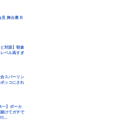
見 舞台裏 B
手と対談】朝倉
、レベル高すぎ
総合スパーリン
ルボッコにされ
本一】ポーカ
を賭けてガチで
!...