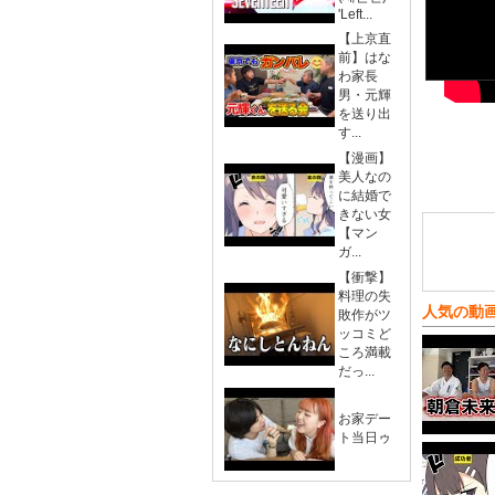
'Left...
【上京直
前】はな
わ家長
男・元輝
を送り出
す...
【漫画】
美人なの
に結婚で
きない女
【マン
ガ...
【衝撃】
料理の失
人気の動
敗作がツ
ッコミど
ころ満載
だっ...
お家デー
ト当日ゥ