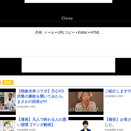
Close
6
共有:
メール
•
URLコピー
•
Editor
•
HTML
画
【朝倉未来コラボ】天心VS
ご紹介します!!!
武尊の勝敗を聞いてみたら、
youtube.com
まさかの回答が!!!
youtube.com
【漫画】凡人で終わる人の悪
【報告】お母
い習慣【マンガ動画】
した。
youtube.com
youtube.com