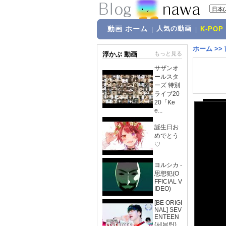
動画 ホーム
人気の動画
|
|
K-POP
ホーム
>>
浮かぶ 動画
もっと見る
サザンオ
ールスタ
ーズ 特別
ライブ20
20「Ke
e...
誕生日お
めでとう
♡
ヨルシカ -
思想犯(O
FFICIAL V
IDEO)
[BE ORIGI
NAL] SEV
ENTEEN
(세븐틴)