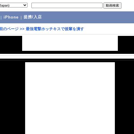
提携/入店
|
iPhone
|
前のページ
>>
最強電撃ホッチキスで後輩を潰す