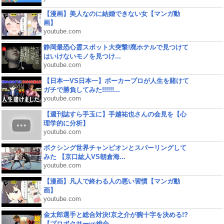
【漫画】美人なのに結婚できない女【マンガ動
画】
youtube.com
静岡最恐心霊スポット大突撃!廃ホテルで見つけて
はいけないモノを見つけ...
youtube.com
【日本一VS日本一】ポーカープロが人生を賭けて
ガチで勝負してみた!!!!!!...
youtube.com
【週刊誌すら手玉に】手越祐也さんの会見を【心
理学的に分析】
youtube.com
ボクシング世界チャンピオンとスパーリングして
みた 【京口紘人VS朝倉海...
youtube.com
【漫画】凡人で終わる人の悪い習慣【マンガ動
画】
youtube.com
金太郎選手と総合対決!京之介が腕十字を決める!?
【プロボクサーvs総合...