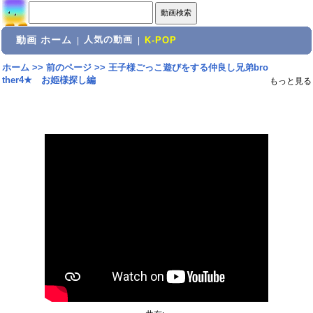
動画 ホーム
人気の動画
|
|
K-POP
ホーム
>>
前のページ
>>
王子様ごっこ遊びをする仲良し兄弟bro
ther4★ お姫様探し編
もっと見る