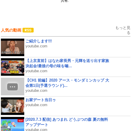
共有:
もっと見
人気の動画
る
ご紹介します!!!
youtube.com
【上京直前】はなわ家長男・元輝を送り出す家族
決起会!最後の母の味を噛...
youtube.com
【CH1 前編】2020 アース・モンダミンカップ 大
会第1日(予選ラウンド)...
youtube.com
お家デート当日ゥ
youtube.com
[2020.7.3 配信] あつまれ どうぶつの森 夏の無料
アップデート
youtube.com