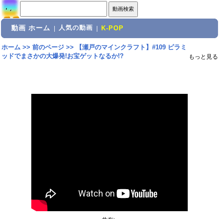
動画 ホーム
人気の動画
|
|
K-POP
ホーム
>>
前のページ
>>
【瀬戸のマインクラフト】#109 ピラミ
ッドでまさかの大爆発!お宝ゲットなるか!?
もっと見る