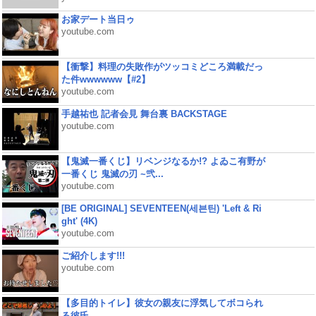
お家デート当日ゥ
youtube.com
【衝撃】料理の失敗作がツッコミどころ満載だっ
た件wwwwww【#2】
youtube.com
手越祐也 記者会見 舞台裏 BACKSTAGE
youtube.com
【鬼滅一番くじ】リベンジなるか!? よゐこ有野が
一番くじ 鬼滅の刃 ~弐...
youtube.com
[BE ORIGINAL] SEVENTEEN(세븐틴) 'Left & Ri
ght' (4K)
youtube.com
ご紹介します!!!
youtube.com
【多目的トイレ】彼女の親友に浮気してボコられ
る彼氏