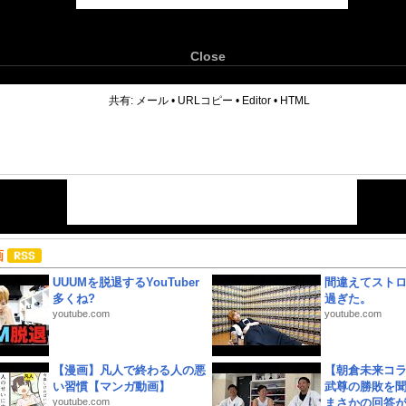
Close
6
共有:
メール
•
URLコピー
•
Editor
•
HTML
画
UUUMを脱退するYouTuber
間違えてスト
多くね?
過ぎた。
youtube.com
youtube.com
【漫画】凡人で終わる人の悪
【朝倉未来コラ
い習慣【マンガ動画】
武尊の勝敗を
youtube.com
まさかの回答が!