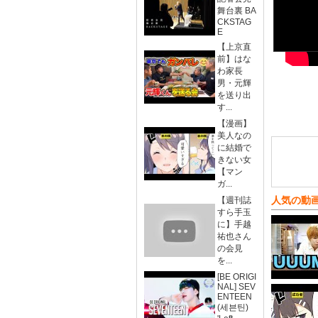
舞台裏 BA
CKSTAG
E
【上京直
前】はな
わ家長
男・元輝
を送り出
す...
【漫画】
美人なの
に結婚で
きない女
【マン
ガ...
人気の動
【週刊誌
すら手玉
に】手越
祐也さん
の会見
を...
[BE ORIGI
NAL] SEV
ENTEEN
(세븐틴)