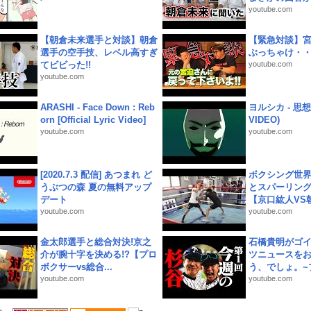
youtube.com
【朝倉未来選手と対談】朝倉
【緊急対談】
選手の空手技、レベル高すぎ
ぶっちゃけ・
てビビった!!
youtube.com
youtube.com
ARASHI - Face Down : Reb
ヨルシカ - 思想犯
orn [Official Lyric Video]
VIDEO)
youtube.com
youtube.com
[2020.7.3 配信] あつまれ ど
ボクシング世
うぶつの森 夏の無料アップ
とスパーリン
デート
【京口紘人VS朝
youtube.com
youtube.com
金太郎選手と総合対決!京之
石橋貴明がゴ
介が腕十字を決める!?【プロ
ツニュースを
ボクサーvs総合...
う、でしょ。~プ
youtube.com
youtube.com