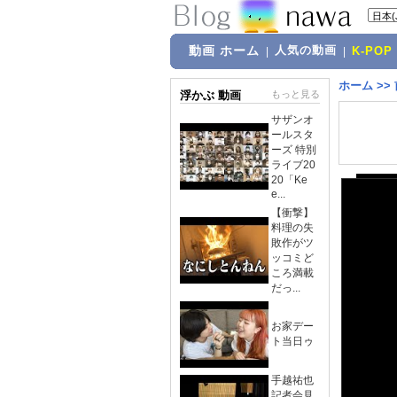
動画 ホーム
人気の動画
|
|
K-POP
ホーム
>>
浮かぶ 動画
もっと見る
サザンオ
ールスタ
ーズ 特別
ライブ20
20「Ke
e...
【衝撃】
料理の失
敗作がツ
ッコミど
ころ満載
だっ...
お家デー
ト当日ゥ
手越祐也
記者会見