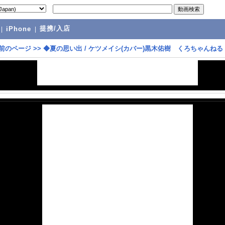
提携/入店
|
iPhone
|
前のページ
>>
◆夏の思い出 / ケツメイシ(カバー)黒木佑樹 くろちゃんねる