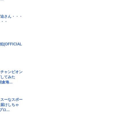
宮迫さん・・・
・・・
(OFFICIAL
界チャンピオン
グしてみた
倉海...
イスーなスポー
お届けしちゃ
ロ...