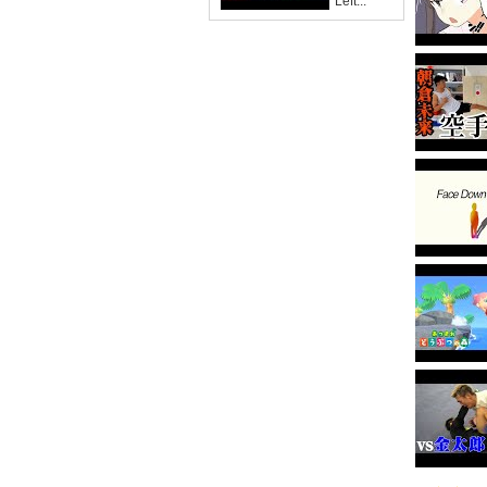
'Left...