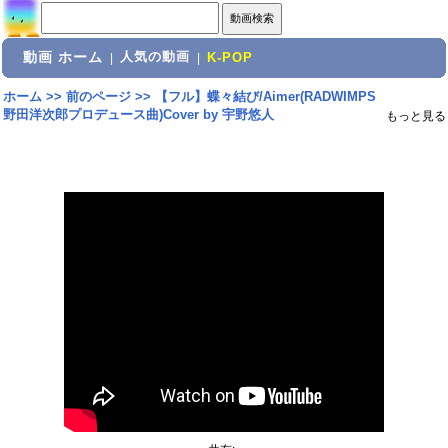
動画 ホーム
人気の動画
|
|
K-POP
ホーム
>>
前のページ
>>
【フル】蝶々結び/Aimer(RADWIMPS
野田洋次郎プロデュース曲)Cover by 宇野悠人
もっと見る