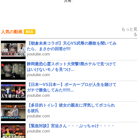
共有:
もっと見
人気の動画
る
【朝倉未来コラボ】天心VS武尊の勝敗を聞いてみ
たら、まさかの回答が!!!
youtube.com
静岡最恐心霊スポット大突撃!廃ホテルで見つけて
はいけないモノを見つけ...
youtube.com
【日本一VS日本一】ポーカープロが人生を賭けて
ガチで勝負してみた!!!!!!...
youtube.com
【多目的トイレ】彼女の親友に浮気してボコられ
る彼氏
youtube.com
【緊急対談】宮迫さん・・・ぶっちゃけ・・・・
youtube.com