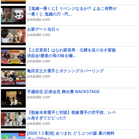
【鬼滅一番くじ】リベンジなるか!? よゐこ有野が
一番くじ 鬼滅の刃 ~弐...
youtube.com
お家デート当日ゥ
youtube.com
【上京直前】はなわ家長男・元輝を送り出す家族
決起会!最後の母の味を噛...
youtube.com
亀田京之介選手とボクシングスパーリング
youtube.com
手越祐也 記者会見 舞台裏 BACKSTAGE
youtube.com
【朝倉未来選手と対談】朝倉選手の空手技、レベ
ル高すぎてビビった!!
youtube.com
[2020.7.3 配信] あつまれ どうぶつの森 夏の無料
アップデート