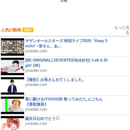
共有:
もっと見
人気の動画
る
サザンオールスターズ 特別ライブ2020「Keep S
milin’ ~皆さん、あ...
youtube.com
[BE ORIGINAL] SEVENTEEN(세븐틴) 'Left & Ri
ght' (4K)
youtube.com
【報告】お母さんを亡くしました。
youtube.com
夜に駆ける/YOASOBI 歌ってみた!しんごちん
【香取慎吾】
youtube.com
誕生日おめでとう♡
youtube.com