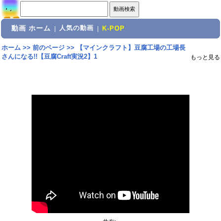
動画 ホーム
人気の動画
|
|
K-POP
ホーム
>>
前のページ
>>
【マインクラフト】豆腐工場の工場長
さんになる!!【豆腐Craft実況2】1
もっと見る