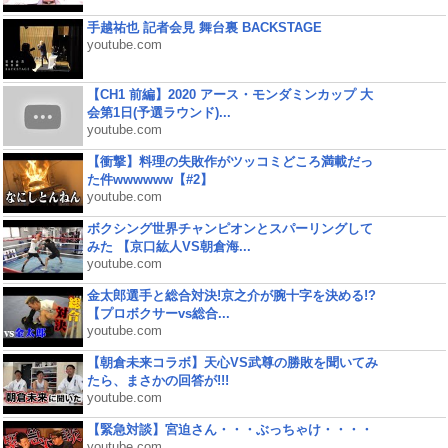
手越祐也 記者会見 舞台裏 BACKSTAGE
youtube.com
【CH1 前編】2020 アース・モンダミンカップ 大
会第1日(予選ラウンド)...
youtube.com
【衝撃】料理の失敗作がツッコミどころ満載だっ
た件wwwwww【#2】
youtube.com
ボクシング世界チャンピオンとスパーリングして
みた 【京口紘人VS朝倉海...
youtube.com
金太郎選手と総合対決!京之介が腕十字を決める!?
【プロボクサーvs総合...
youtube.com
【朝倉未来コラボ】天心VS武尊の勝敗を聞いてみ
たら、まさかの回答が!!!
youtube.com
【緊急対談】宮迫さん・・・ぶっちゃけ・・・・
youtube.com