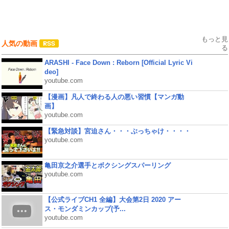
もっと見
人気の動画
る
ARASHI - Face Down : Reborn [Official Lyric Vi
deo]
youtube.com
【漫画】凡人で終わる人の悪い習慣【マンガ動
画】
youtube.com
【緊急対談】宮迫さん・・・ぶっちゃけ・・・・
youtube.com
亀田京之介選手とボクシングスパーリング
youtube.com
【公式ライブCH1 全編】大会第2日 2020 アー
ス・モンダミンカップ(予...
youtube.com