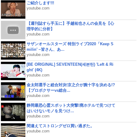
ご紹介します!!!
youtube.com
【週刊誌すら手玉に】手越祐也さんの会見を【心
理学的に分析】
youtube.com
サザンオールスターズ 特別ライブ2020「Keep S
milin’ ~皆さん、あ...
youtube.com
[BE ORIGINAL] SEVENTEEN(세븐틴) 'Left & Ri
ght' (4K)
youtube.com
金太郎選手と総合対決!京之介が腕十字を決める!?
【プロボクサーvs総合...
youtube.com
静岡最恐心霊スポット大突撃!廃ホテルで見つけて
はいけないモノを見つけ...
youtube.com
間違えてストロングゼロ買い過ぎた。
youtube.com