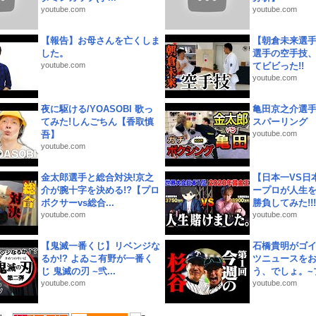
youtube.com
youtube.com
【報告】お母さんを亡くしま
【朝倉未来選
した。
選手の空手技
youtube.com
てビビった!!
youtube.com
夜に駆ける/YOASOBI 歌っ
亀田京之介選
てみた!しんごちん【香取慎
スパーリング
吾】
youtube.com
youtube.com
金太郎選手と総合対決!京之
【日本一VS日
介が腕十字を決める!?【プロ
ープロが人生
ボクサーvs総合...
勝負してみた!!!!!
youtube.com
youtube.com
【鬼滅一番くじ】リベンジな
石橋貴明がゴ
るか!? よゐこ有野が一番く
ツニュースを
じ 鬼滅の刃 ~弐...
う、でしょ。~プ
youtube.com
youtube.com