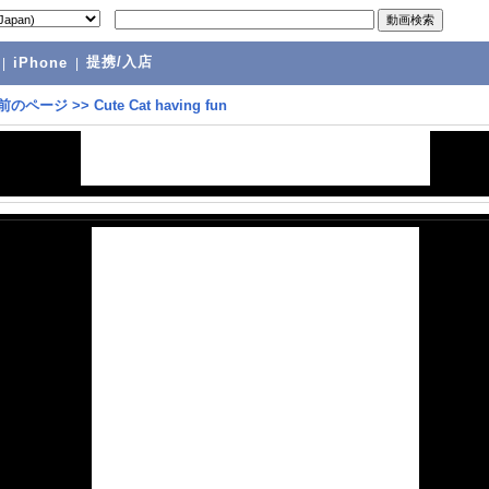
提携/入店
|
iPhone
|
前のページ
>>
Cute Cat having fun