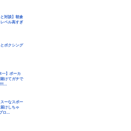
手と対談】朝倉
、レベル高すぎ
手とボクシング
本一】ポーカ
を賭けてガチで
!...
イスーなスポー
お届けしちゃ
ロ...