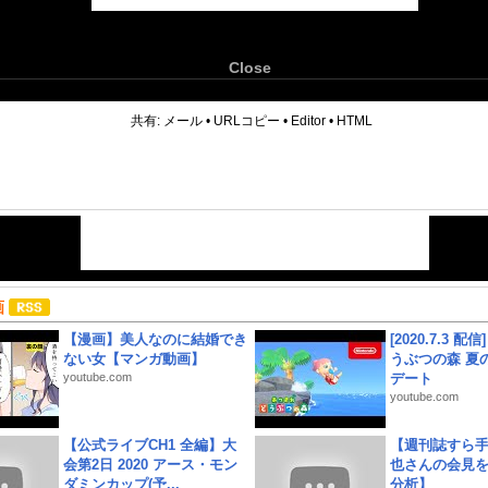
Close
6
共有:
メール
•
URLコピー
•
Editor
•
HTML
画
【漫画】美人なのに結婚でき
[2020.7.3 配
ない女【マンガ動画】
うぶつの森 夏
youtube.com
デート
youtube.com
【公式ライブCH1 全編】大
【週刊誌すら
会第2日 2020 アース・モン
也さんの会見
ダミンカップ(予...
分析】