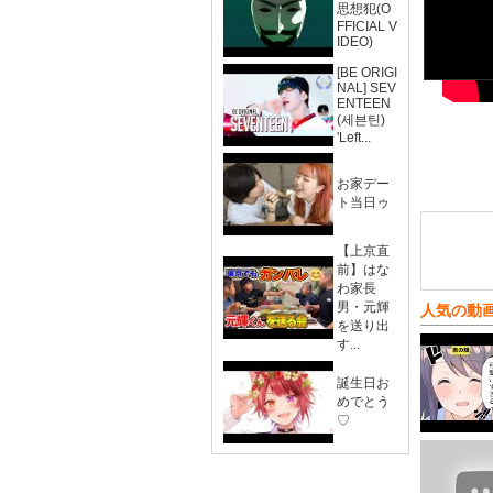
思想犯(O
FFICIAL V
IDEO)
[BE ORIGI
NAL] SEV
ENTEEN
(세븐틴)
'Left...
お家デー
ト当日ゥ
【上京直
前】はな
わ家長
男・元輝
人気の動
を送り出
す...
誕生日お
めでとう
♡