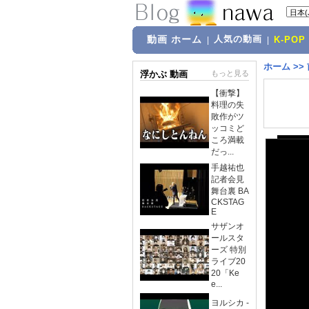
動画 ホーム
人気の動画
|
|
K-POP
ホーム
>>
浮かぶ 動画
もっと見る
【衝撃】
料理の失
敗作がツ
ッコミど
ころ満載
だっ...
手越祐也
記者会見
舞台裏 BA
CKSTAG
E
サザンオ
ールスタ
ーズ 特別
ライブ20
20「Ke
e...
ヨルシカ -