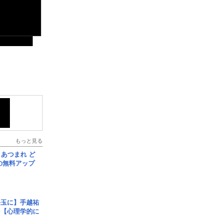
もっと見る
信] あつまれ ど
の無料アップ
手玉に】手越祐
を【心理学的に