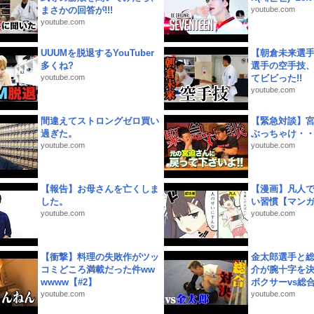
まさかの回答が!!!
youtube.com
youtube.com
UUUMを脱退するYouTuber
【朝倉未来選
多くね?
選手の空手技
youtube.com
てビビった!!
youtube.com
間違えてストロングゼロ買い
【緊急対談】
過ぎた。
ぶっちゃけ・
youtube.com
youtube.com
【報告】お母さんを亡くしま
【漫画】凡人
した。
い習慣【マン
youtube.com
youtube.com
【衝撃】料理の失敗作がツッ
金太郎選手と総
コミどころ満載だった件ww
介が腕十字を決
wwww【#2】
ボクサーvs総合.
youtube.com
youtube.com