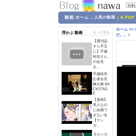
動画 ホーム
人気の動画
|
|
K-POP
ホーム
>>
浮かぶ 動画
もっと見る
だ。。>
【週刊誌
すら手玉
に】手越
祐也さん
の会見
を...
手越祐也
記者会見
舞台裏 BA
CKSTAG
E
【漫画】
美人なの
に結婚で
きない女
【マン
ガ...
ヨルシカ -