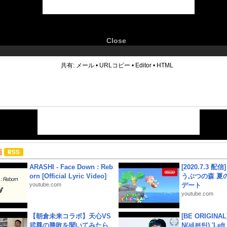
Close
6
共有:
メール
•
URLコピー
•
Editor
•
HTML
画
ARASHI - Face Down : Reb
[2020.7.3 配
orn [Official Lyric Video]
うぶつの森 夏
youtube.com
デート
youtube.com
【朝倉未来コラボ】天心VS
[BE ORIGINA
武尊の勝敗を聞いてみたら、
N(세븐틴) 'Left &