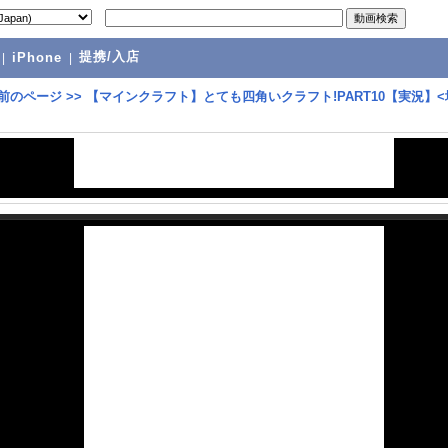
提携/入店
|
iPhone
|
前のページ
>>
【マインクラフト】とても四角いクラフト!PART10【実況】<