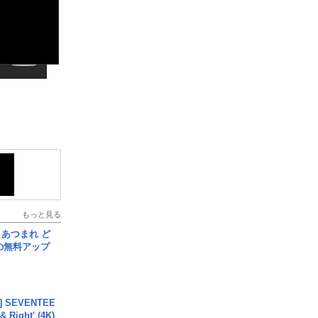
もっと見る
信] あつまれ ど
の無料アップ
L] SEVENTEE
 Right' (4K)