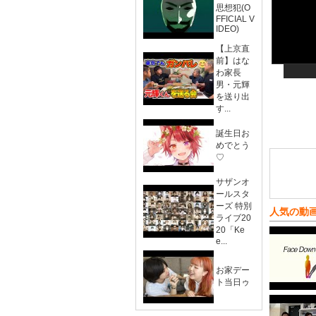
思想犯(O
FFICIAL V
IDEO)
【上京直
前】はな
わ家長
男・元輝
を送り出
す...
誕生日お
めでとう
♡
サザンオ
ールスタ
ーズ 特別
人気の動
ライブ20
20「Ke
e...
お家デー
ト当日ゥ