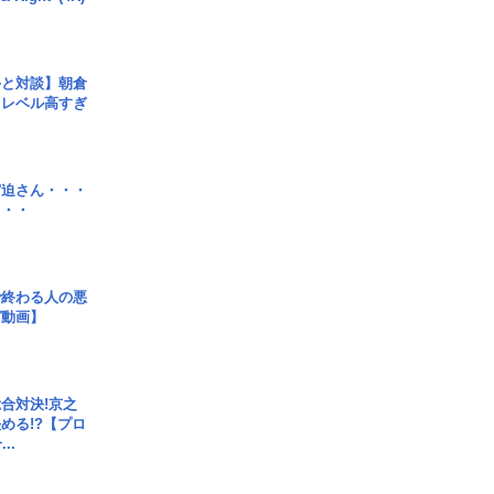
手と対談】朝倉
、レベル高すぎ
宮迫さん・・・
・・・
で終わる人の悪
ガ動画】
合対決!京之
める!?【プロ
..