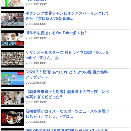
youtube.com
ボクシング世界チャンピオンとスパーリングして
みた 【京口紘人VS朝倉海...
youtube.com
UUUMを脱退するYouTuber多くね?
youtube.com
サザンオールスターズ 特別ライブ2020「Keep S
milin’ ~皆さん、あ...
youtube.com
[2020.7.3 配信] あつまれ どうぶつの森 夏の無料
アップデート
youtube.com
【朝倉未来選手と対談】朝倉選手の空手技、レベ
ル高すぎてビビった!!
youtube.com
石橋貴明がゴイスーなスポーツニュースをお届け
しちゃう、でしょ。~プロ...
youtube.com
[BE ORIGINAL] SEVENTEEN(세븐틴) 'Left & Ri