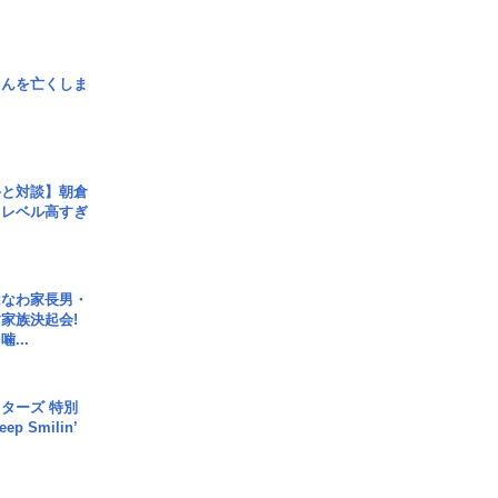
さんを亡くしま
手と対談】朝倉
、レベル高すぎ
はなわ家長男・
家族決起会!
...
ターズ 特別
p Smilin’