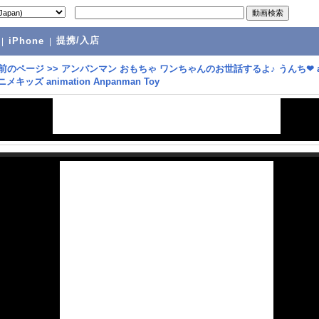
提携/入店
|
iPhone
|
前のページ
>>
アンパンマン おもちゃ ワンちゃんのお世話するよ♪ うんち❤ a
ニメキッズ animation Anpanman Toy