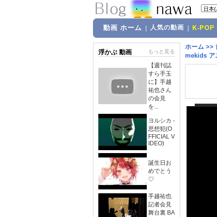
動画 ホーム
人気の動画
|
|
K-POP
ホーム
>>
浮かぶ 動画
もっと見る
mekids ア
【週刊誌
すら手玉
に】手越
祐也さん
の会見
を...
ヨルシカ -
思想犯(O
FFICIAL V
IDEO)
誕生日お
めでとう
♡
手越祐也
記者会見
舞台裏 BA