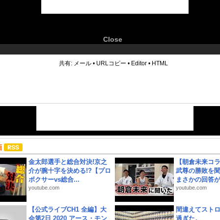
Close
6
共有:
メール
•
URLコピー
•
Editor
•
HTML
画
金太郎選手と総合対決!京之
【朝倉未来コラ
介が腕十字を決める!?【プロ
武尊の勝敗を
ボクサーvs総合...
まさかの回答が!
youtube.com
youtube.com
【公式ライブCH1 全編】大
間違えてスト
会第2日 2020 アース・モン
過ぎた。