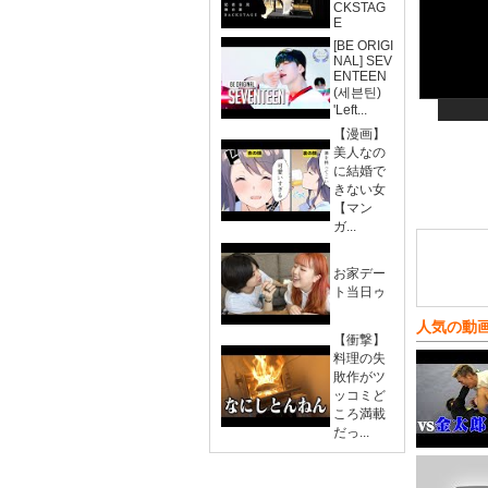
CKSTAG
E
[BE ORIGI
NAL] SEV
ENTEEN
(세븐틴)
'Left...
【漫画】
美人なの
に結婚で
きない女
【マン
ガ...
お家デー
ト当日ゥ
人気の動
【衝撃】
料理の失
敗作がツ
ッコミど
ころ満載
だっ...