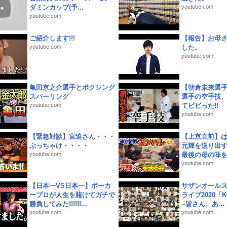
ダミンカップ(予...
youtube.com
youtube.com
ご紹介します!!!
【報告】お母
youtube.com
した。
youtube.com
亀田京之介選手とボクシング
【朝倉未来選
スパーリング
選手の空手技
youtube.com
てビビった!!
youtube.com
【緊急対談】宮迫さん・・・
【上京直前】
ぶっちゃけ・・・・
元輝を送り出す
youtube.com
最後の母の味を噛
youtube.com
【日本一VS日本一】ポーカ
サザンオールス
ープロが人生を賭けてガチで
ライブ2020「Kee
勝負してみた!!!!!!...
~皆さん、あ...
youtube.com
youtube.com