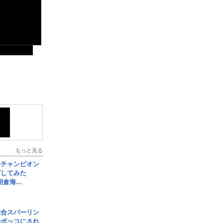
もっと見る
界チャンピオン
グしてみた
倉海...
総合スパーリン
ルボッコにされ