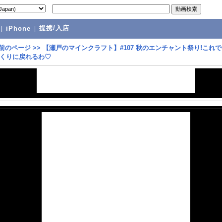
提携/入店
|
iPhone
|
前のページ
>>
【瀬戸のマインクラフト】#107 秋のエンチャント祭り!これ
くりに戻れるわ♡