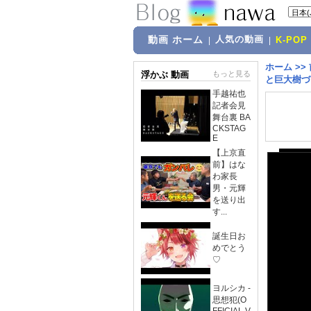
動画 ホーム
人気の動画
|
|
K-POP
ホーム
>>
浮かぶ 動画
もっと見る
と巨大樹づ
手越祐也
記者会見
舞台裏 BA
CKSTAG
E
【上京直
前】はな
わ家長
男・元輝
を送り出
す...
誕生日お
めでとう
♡
ヨルシカ -
思想犯(O