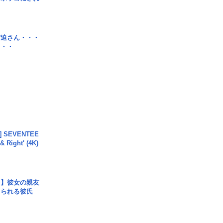
宮迫さん・・・
・・・
L] SEVENTEE
 Right' (4K)
レ】彼女の親友
コられる彼氏