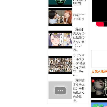
FFICIAL V
IDEO)
お家デー
ト当日ゥ
【漫画】
美人なの
に結婚で
きない女
【マン
ガ...
サザンオ
ールスタ
ーズ 特別
ライブ20
20「Ke
人気の動
e...
【週刊誌
すら手玉
に】手越
祐也さん
の会見
を...