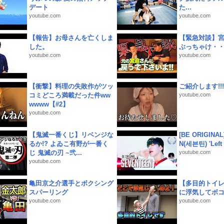
デート
た...
youtube.com
youtube.com
【報告】お母さんを亡くしま
【緊急対談】
した。
ぶっちゃけ・
youtube.com
youtube.com
【衝撃】料理の失敗作がツッ
ご紹介します!!!
コミどころ満載だった件ww
youtube.com
wwww【#2】
youtube.com
【鬼滅一番くじ】リベンジな
[BE ORIGINA
るか!? よゐこ有野が一番く
N(세븐틴) 'Left &
じ 鬼滅の刃 ~弐...
youtube.com
youtube.com
亀田京之介選手とボクシング
【多目的トイ
スパーリング
に浮気してボ
youtube.com
youtube.com