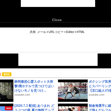
Close
6
共有:
メール
•
URLコピー
•
Editor
•
HTML
画
静岡最恐心霊スポット大突
ボクシング世
撃!廃ホテルで見つけてはい
とスパーリン
けないモノを見つけ...
【京口紘人VS朝
youtube.com
youtube.com
[2020.7.3 配信] あつまれ ど
朝倉海選手に
うぶつの森 夏の無料アップ
グ挑んだらフ