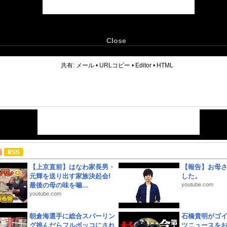
Close
6
共有:
メール
•
URLコピー
•
Editor
•
HTML
画
【上京直前】はなわ家長男・
【報告】お母
元輝を送り出す家族決起会!
した。
最後の母の味を噛...
youtube.com
youtube.com
朝倉海選手に総合スパーリン
石橋貴明がゴ
グ挑んだらフルボッコにされ
ツニュースを