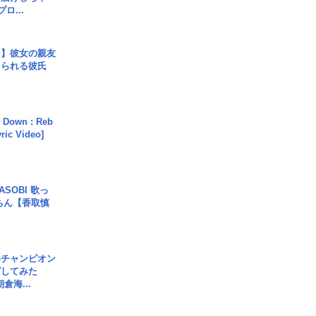
ロ...
レ】彼女の親友
コられる彼氏
 Down : Reb
yric Video]
SOBI 歌っ
ちん【香取慎
界チャンピオン
グしてみた
倉海...