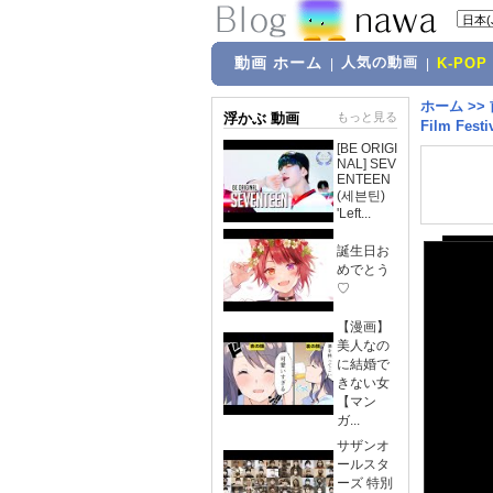
動画 ホーム
人気の動画
|
|
K-POP
ホーム
>>
浮かぶ 動画
もっと見る
Film Festi
[BE ORIGI
NAL] SEV
ENTEEN
(세븐틴)
'Left...
誕生日お
めでとう
♡
【漫画】
美人なの
に結婚で
きない女
【マン
ガ...
サザンオ
ールスタ
ーズ 特別