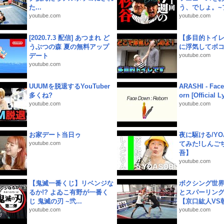
た...
う、でしょ。~プ
youtube.com
youtube.com
[2020.7.3 配信] あつまれ ど
【多目的トイ
うぶつの森 夏の無料アップ
に浮気してボ
デート
youtube.com
youtube.com
UUUMを脱退するYouTuber
ARASHI - Face
多くね?
orn [Official L
youtube.com
youtube.com
お家デート当日ゥ
夜に駆ける/YOA
youtube.com
てみた!しんご
吾】
youtube.com
【鬼滅一番くじ】リベンジな
ボクシング世
るか!? よゐこ有野が一番く
とスパーリン
じ 鬼滅の刃 ~弐...
【京口紘人VS朝
youtube.com
youtube.com