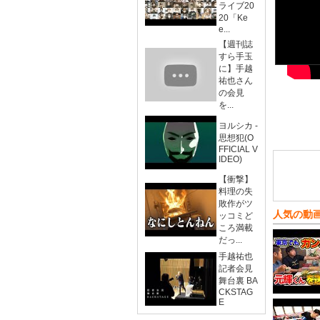
ライブ20
20「Ke
e...
【週刊誌
すら手玉
に】手越
祐也さん
の会見
を...
ヨルシカ -
思想犯(O
FFICIAL V
IDEO)
【衝撃】
料理の失
敗作がツ
人気の動
ッコミど
ころ満載
だっ...
手越祐也
記者会見
舞台裏 BA
CKSTAG
E