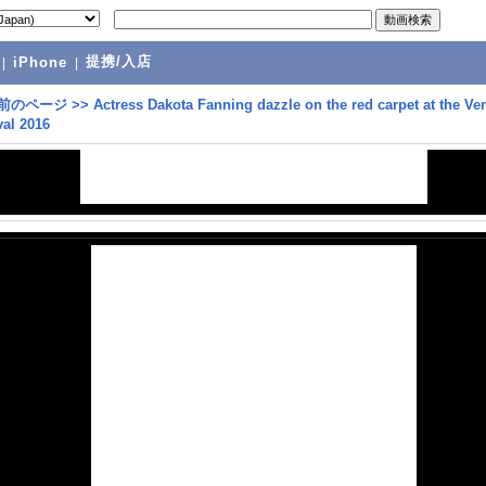
提携/入店
|
iPhone
|
前のページ
>>
Actress Dakota Fanning dazzle on the red carpet at the Ve
val 2016