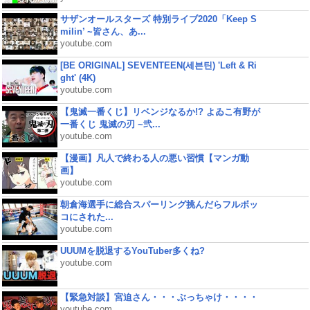
サザンオールスターズ 特別ライブ2020「Keep S
milin’ ~皆さん、あ...
youtube.com
[BE ORIGINAL] SEVENTEEN(세븐틴) 'Left & Ri
ght' (4K)
youtube.com
【鬼滅一番くじ】リベンジなるか!? よゐこ有野が
一番くじ 鬼滅の刃 ~弐...
youtube.com
【漫画】凡人で終わる人の悪い習慣【マンガ動
画】
youtube.com
朝倉海選手に総合スパーリング挑んだらフルボッ
コにされた...
youtube.com
UUUMを脱退するYouTuber多くね?
youtube.com
【緊急対談】宮迫さん・・・ぶっちゃけ・・・・
youtube.com