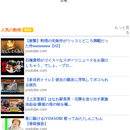
共有:
もっと見
人気の動画
る
【衝撃】料理の失敗作がツッコミどころ満載だっ
た件wwwwww【#2】
youtube.com
石橋貴明がゴイスーなスポーツニュースをお届け
しちゃう、でしょ。~プロ...
youtube.com
【多目的トイレ】彼女の親友に浮気してボコられ
る彼氏
youtube.com
【上京直前】はなわ家長男・元輝を送り出す家族
決起会!最後の母の味を噛...
youtube.com
夜に駆ける/YOASOBI 歌ってみた!しんごちん
【香取慎吾】
youtube.com