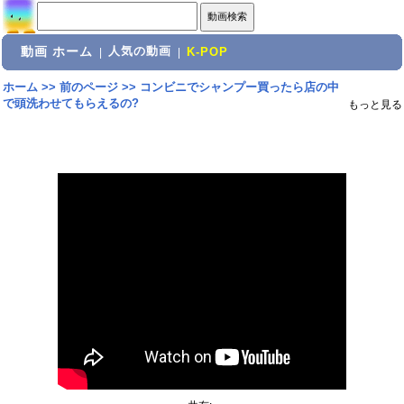
動画 ホーム
人気の動画
|
|
K-POP
ホーム
>>
前のページ
>>
コンビニでシャンプー買ったら店の中
で頭洗わせてもらえるの?
もっと見る