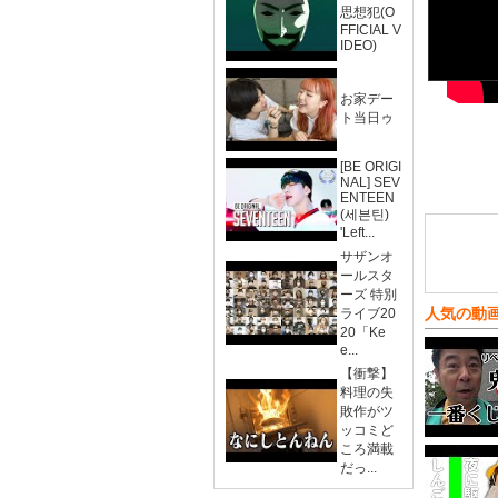
思想犯(O
FFICIAL V
IDEO)
お家デー
ト当日ゥ
[BE ORIGI
NAL] SEV
ENTEEN
(세븐틴)
'Left...
サザンオ
ールスタ
ーズ 特別
人気の動
ライブ20
20「Ke
e...
【衝撃】
料理の失
敗作がツ
ッコミど
ころ満載
だっ...