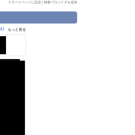
スタートページに設定
|
検索プロバイダを追加
ス!
もっと見る