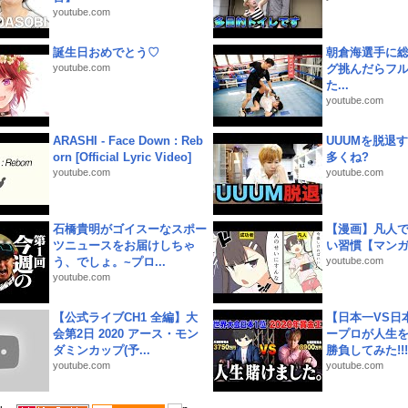
youtube.com
誕生日おめでとう♡
朝倉海選手に
youtube.com
グ挑んだらフ
た...
youtube.com
ARASHI - Face Down : Reb
UUUMを脱退する
orn [Official Lyric Video]
多くね?
youtube.com
youtube.com
石橋貴明がゴイスーなスポー
【漫画】凡人
ツニュースをお届けしちゃ
い習慣【マン
う、でしょ。~プロ...
youtube.com
youtube.com
【公式ライブCH1 全編】大
【日本一VS日
会第2日 2020 アース・モン
ープロが人生
ダミンカップ(予...
勝負してみた!!!!!
youtube.com
youtube.com