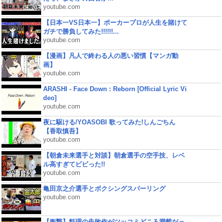
youtube.com
【日本一VS日本一】ポーカープロが人生を賭けて
ガチで勝負してみた!!!!!!...
youtube.com
【漫画】凡人で終わる人の悪い習慣【マンガ動
画】
youtube.com
ARASHI - Face Down : Reborn [Official Lyric Vi
deo]
youtube.com
夜に駆ける/YOASOBI 歌ってみた!しんごちん
【香取慎吾】
youtube.com
【朝倉未来選手と対談】朝倉選手の空手技、レベ
ル高すぎてビビった!!
youtube.com
亀田京之介選手とボクシングスパーリング
youtube.com
【衝撃】料理の失敗作がツッコミどころ満載だっ