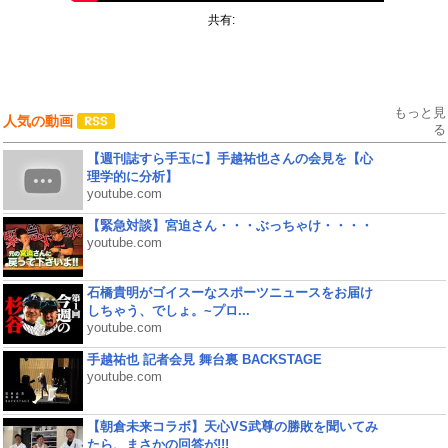
共有:
もっと見
人気の動画
る
【週刊誌すら手玉に】手越祐也さんの会見を【心
理学的に分析】
youtube.com
【緊急対談】宮迫さん・・・ぶっちゃけ・・・・
youtube.com
石橋貴明がゴイスーなスポーツニュースをお届け
しちゃう、でしょ。~プロ...
youtube.com
手越祐也 記者会見 舞台裏 BACKSTAGE
youtube.com
【朝倉未来コラボ】天心VS武尊の勝敗を聞いてみ
たら、まさかの回答が!!!