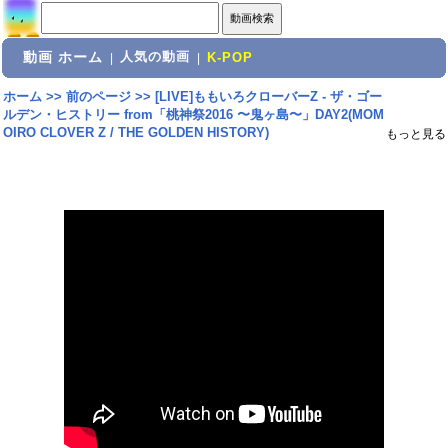
動画 ホーム
人気の動画
|
|
K-POP
ホーム
>>
前のページ
>>
[LIVE]ももいろクローバーZ - ザ・ゴー
ルデン・ヒストリー from「桃神祭2016 〜鬼ヶ島〜」DAY2(MOM
OIRO CLOVER Z / THE GOLDEN HISTORY)
もっと見る