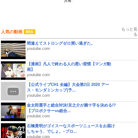
共有:
もっと見
人気の動画
る
間違えてストロングゼロ買い過ぎた。
youtube.com
【漫画】凡人で終わる人の悪い習慣【マンガ動
画】
youtube.com
【公式ライブCH1 全編】大会第2日 2020 アー
ス・モンダミンカップ(予...
youtube.com
金太郎選手と総合対決!京之介が腕十字を決める!?
【プロボクサーvs総合...
youtube.com
石橋貴明がゴイスーなスポーツニュースをお届け
しちゃう、でしょ。~プロ...
youtube.com