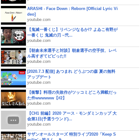
ARASHI - Face Down : Reborn [Official Lyric Vi
deo]
youtube.com
【鬼滅一番くじ】リベンジなるか!? よゐこ有野が
一番くじ 鬼滅の刃 ~弐...
youtube.com
【朝倉未来選手と対談】朝倉選手の空手技、レベ
ル高すぎてビビった!!
youtube.com
[2020.7.3 配信] あつまれ どうぶつの森 夏の無料
アップデート
youtube.com
【衝撃】料理の失敗作がツッコミどころ満載だっ
た件wwwwww【#2】
youtube.com
【CH1 前編】2020 アース・モンダミンカップ 大
会第1日(予選ラウンド)...
youtube.com
サザンオールスターズ 特別ライブ2020「Keep S
milin’ ~皆さん、あ...