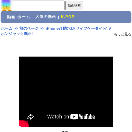
動画 ホーム
人気の動画
|
|
K-POP
ホーム
>>
前のページ
>>
iPhone7! 防水!おサイフケータイ!イヤ
ホンジャック廃止!
もっと見る