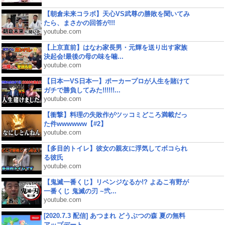
【朝倉未来コラボ】天心VS武尊の勝敗を聞いてみ
たら、まさかの回答が!!!
youtube.com
【上京直前】はなわ家長男・元輝を送り出す家族
決起会!最後の母の味を噛...
youtube.com
【日本一VS日本一】ポーカープロが人生を賭けて
ガチで勝負してみた!!!!!!...
youtube.com
【衝撃】料理の失敗作がツッコミどころ満載だっ
た件wwwwww【#2】
youtube.com
【多目的トイレ】彼女の親友に浮気してボコられ
る彼氏
youtube.com
【鬼滅一番くじ】リベンジなるか!? よゐこ有野が
一番くじ 鬼滅の刃 ~弐...
youtube.com
[2020.7.3 配信] あつまれ どうぶつの森 夏の無料
アップデート