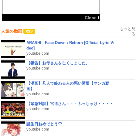
共有:
Close
1
もっと見
人気の動画
る
ARASHI - Face Down : Reborn [Official Lyric Vi
deo]
youtube.com
【報告】お母さんを亡くしました。
youtube.com
【漫画】凡人で終わる人の悪い習慣【マンガ動
画】
youtube.com
【緊急対談】宮迫さん・・・ぶっちゃけ・・・・
youtube.com
誕生日おめでとう♡
youtube.com