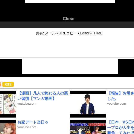
Close
6
共有:
メール
•
URLコピー
•
Editor
•
HTML
画
【漫画】凡人で終わる人の悪
【報告】お母
い習慣【マンガ動画】
した。
youtube.com
youtube.com
お家デート当日ゥ
【日本一VS日
youtube.com
ープロが人生
勝負してみた!!!!!