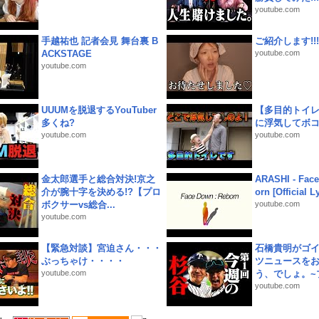
youtube.com
手越祐也 記者会見 舞台裏 B
ご紹介します!!!
ACKSTAGE
youtube.com
youtube.com
UUUMを脱退するYouTuber
【多目的トイ
多くね?
に浮気してボ
youtube.com
youtube.com
金太郎選手と総合対決!京之
ARASHI - Face
介が腕十字を決める!?【プロ
orn [Official L
ボクサーvs総合...
youtube.com
youtube.com
【緊急対談】宮迫さん・・・
石橋貴明がゴ
ぶっちゃけ・・・・
ツニュースを
youtube.com
う、でしょ。~プ
youtube.com