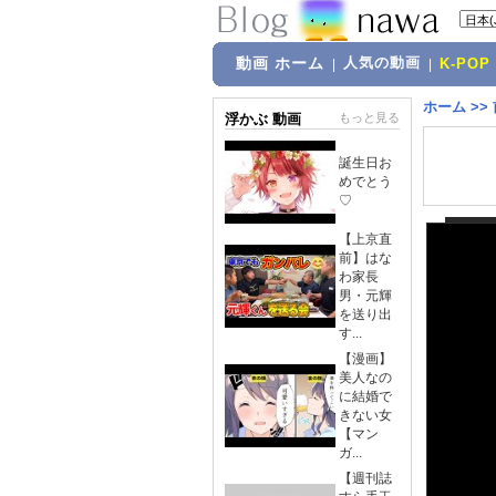
動画 ホーム
人気の動画
|
|
K-POP
ホーム
>>
浮かぶ 動画
もっと見る
誕生日お
めでとう
♡
【上京直
前】はな
わ家長
男・元輝
を送り出
す...
【漫画】
美人なの
に結婚で
きない女
【マン
ガ...
【週刊誌