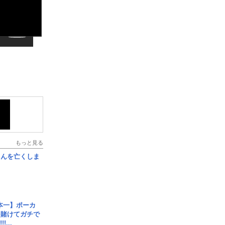
もっと見る
さんを亡くしま
本一】ポーカ
を賭けてガチで
!...