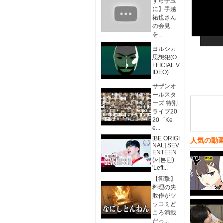
すら手玉
に】手越
祐也さん
の会見
を...
ヨルシカ -
思想犯(O
FFICIAL V
IDEO)
サザンオ
ールスタ
ーズ 特別
ライブ20
20「Ke
e...
[BE ORIGI
人気の動
NAL] SEV
ENTEEN
(세븐틴)
'Left...
【衝撃】
料理の失
敗作がツ
ッコミど
ころ満載
だっ...