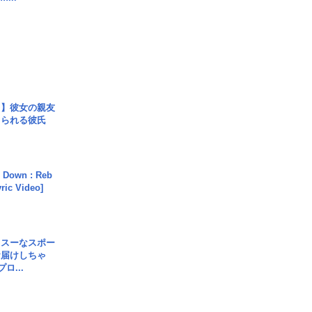
レ】彼女の親友
コられる彼氏
 Down : Reb
yric Video]
イスーなスポー
お届けしちゃ
ロ...