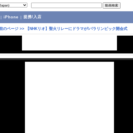
提携/入店
|
iPhone
|
前のページ
>>
【NHKリオ】聖火リレーにドラマが!パラリンピック開会式