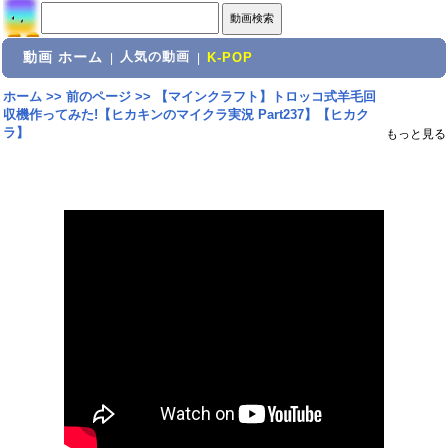
動画 ホーム
人気の動画
|
|
K-POP
ホーム
>>
前のページ
>>
【マインクラフト】トロッコ式羊毛回
収機作ってみた!【ヒカキンのマイクラ実況 Part237】【ヒカク
ラ】
もっと見る