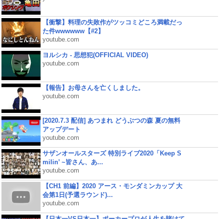
【衝撃】料理の失敗作がツッコミどころ満載だっ
た件wwwwww【#2】
youtube.com
ヨルシカ - 思想犯(OFFICIAL VIDEO)
youtube.com
【報告】お母さんを亡くしました。
youtube.com
[2020.7.3 配信] あつまれ どうぶつの森 夏の無料
アップデート
youtube.com
サザンオールスターズ 特別ライブ2020「Keep S
milin’ ~皆さん、あ...
youtube.com
【CH1 前編】2020 アース・モンダミンカップ 大
会第1日(予選ラウンド)...
youtube.com
【日本一VS日本一】ポーカープロが人生を賭けて