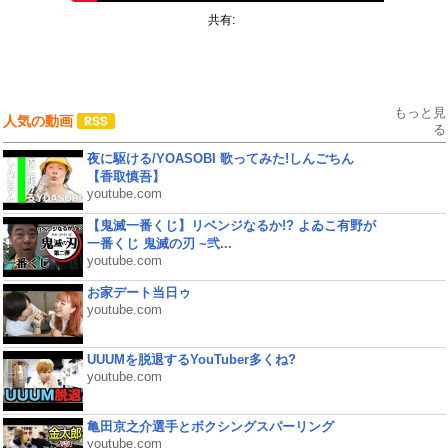
共有:
もっと見
人気の動画
る
夜に駆ける/YOASOBI 歌ってみた!しんごちん
【香取慎吾】
youtube.com
【鬼滅一番くじ】リベンジなるか!? よゐこ有野が
一番くじ 鬼滅の刃 ~弐...
youtube.com
お家デート当日ゥ
youtube.com
UUUMを脱退するYouTuber多くね?
youtube.com
亀田京之介選手とボクシングスパーリング
youtube.com