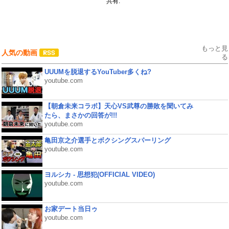
共有:
もっと見
人気の動画
る
UUUMを脱退するYouTuber多くね?
youtube.com
【朝倉未来コラボ】天心VS武尊の勝敗を聞いてみ
たら、まさかの回答が!!!
youtube.com
亀田京之介選手とボクシングスパーリング
youtube.com
ヨルシカ - 思想犯(OFFICIAL VIDEO)
youtube.com
お家デート当日ゥ
youtube.com