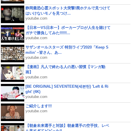
静岡最恐心霊スポット大突撃!廃ホテルで見つけて
はいけないモノを見つけ...
youtube.com
【日本一VS日本一】ポーカープロが人生を賭けて
ガチで勝負してみた!!!!!!...
youtube.com
サザンオールスターズ 特別ライブ2020「Keep S
milin’ ~皆さん、あ...
youtube.com
【漫画】凡人で終わる人の悪い習慣【マンガ動
画】
youtube.com
[BE ORIGINAL] SEVENTEEN(세븐틴) 'Left & Ri
ght' (4K)
youtube.com
ご紹介します!!!
youtube.com
【朝倉未来選手と対談】朝倉選手の空手技、レベ
ル高すぎてビビった!!