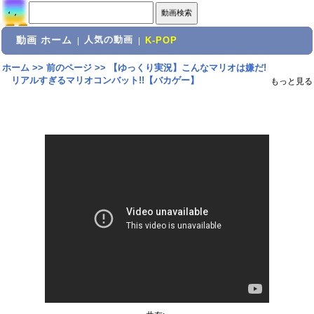
動画 ホーム
人気の動画
|
|
K-POP
ホーム
>>
前のページ
>>
【ゆっくり実況】こんなマリオは嫌だ!
リアルすぎるマリオコンバット!!【バカゲー】
もっと見る