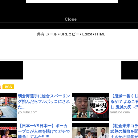
Close
6
共有:
メール
•
URLコピー
•
Editor
•
HTML
画
朝倉海選手に総合スパーリン
【鬼滅一番く
グ挑んだらフルボッコにされ
るか!? よゐ
た...
じ 鬼滅の刃 ~弐.
youtube.com
youtube.com
【日本一VS日本一】ポーカ
【朝倉未来コラ
ープロが人生を賭けてガチで
武尊の勝敗を
勝負してみた!!!!!!...
まさかの回答が!