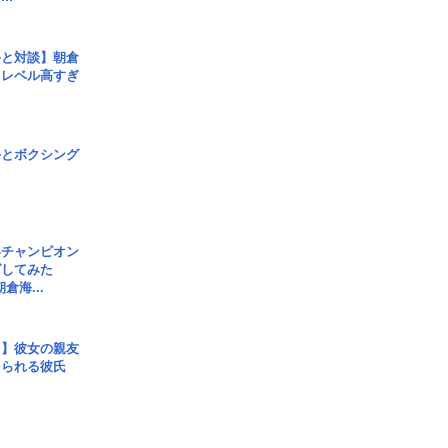
手と対談】朝倉
、レベル高すぎ
手とボクシング
界チャンピオン
グしてみた
倉海...
レ】彼女の親友
コられる彼氏