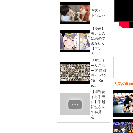
お家デー
ト当日ゥ
【漫画】
美人なの
に結婚で
きない女
【マン
ガ...
サザンオ
ールスタ
ーズ 特別
ライブ20
20「Ke
人気の動
e...
【週刊誌
すら手玉
に】手越
祐也さん
の会見
を...