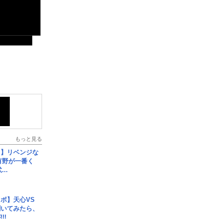
もっと見る
じ】リベンジな
こ有野が一番く
..
ボ】天心VS
聞いてみたら、
!!