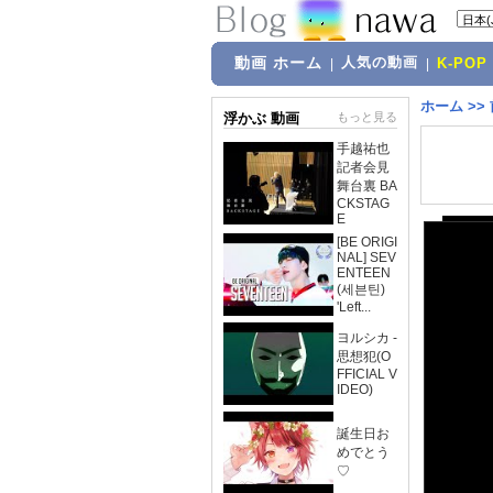
動画 ホーム
人気の動画
|
|
K-POP
ホーム
>>
浮かぶ 動画
もっと見る
手越祐也
記者会見
舞台裏 BA
CKSTAG
E
[BE ORIGI
NAL] SEV
ENTEEN
(세븐틴)
'Left...
ヨルシカ -
思想犯(O
FFICIAL V
IDEO)
誕生日お
めでとう
♡