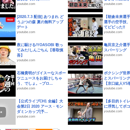
youtube.com
youtube.com
[2020.7.3 配信] あつまれ ど
【朝倉未来選
うぶつの森 夏の無料アップ
選手の空手技
デート
てビビった!!
youtube.com
youtube.com
夜に駆ける/YOASOBI 歌っ
亀田京之介選
てみた!しんごちん【香取慎
スパーリング
吾】
youtube.com
youtube.com
石橋貴明がゴイスーなスポー
ボクシング世
ツニュースをお届けしちゃ
とスパーリン
う、でしょ。~プロ...
【京口紘人VS朝
youtube.com
youtube.com
【公式ライブCH1 全編】大
【多目的トイ
会第2日 2020 アース・モン
に浮気してボ
ダミンカップ(予...
youtube.com
youtube.com