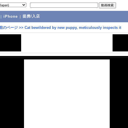
提携/入店
|
iPhone
|
前のページ
>>
Cat bewildered by new puppy, meticulously inspects it