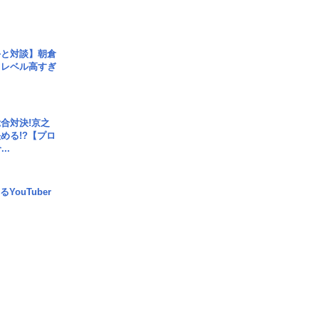
手と対談】朝倉
、レベル高すぎ
合対決!京之
める!?【プロ
..
YouTuber