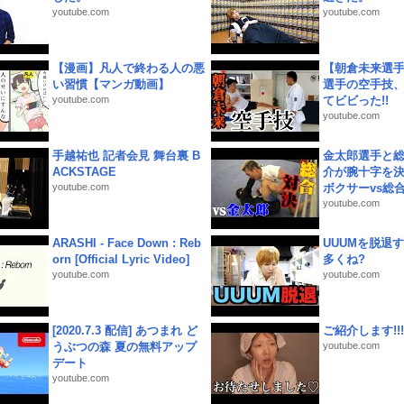
youtube.com
youtube.com
【漫画】凡人で終わる人の悪
【朝倉未来選
い習慣【マンガ動画】
選手の空手技
youtube.com
てビビった!!
youtube.com
手越祐也 記者会見 舞台裏 B
金太郎選手と総
ACKSTAGE
介が腕十字を決
youtube.com
ボクサーvs総合.
youtube.com
ARASHI - Face Down : Reb
UUUMを脱退する
orn [Official Lyric Video]
多くね?
youtube.com
youtube.com
[2020.7.3 配信] あつまれ ど
ご紹介します!!!
うぶつの森 夏の無料アップ
youtube.com
デート
youtube.com