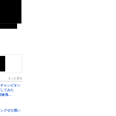
もっと見る
界チャンピオン
グしてみた
倉海...
ロングゼロ買い