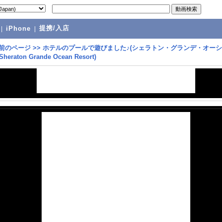
提携/入店
|
iPhone
|
前のページ
>>
ホテルのプールで遊びました♪(シェラトン・グランデ・オー
eraton Grande Ocean Resort)