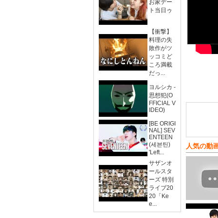
お家デー
ト当日ゥ
【衝撃】
料理の失
敗作がツ
ッコミど
ころ満載
だっ...
ヨルシカ -
思想犯(O
FFICIAL V
IDEO)
[BE ORIGI
NAL] SEV
ENTEEN
(세븐틴)
人気の動
'Left...
サザンオ
ールスタ
ーズ 特別
ライブ20
20「Ke
e...