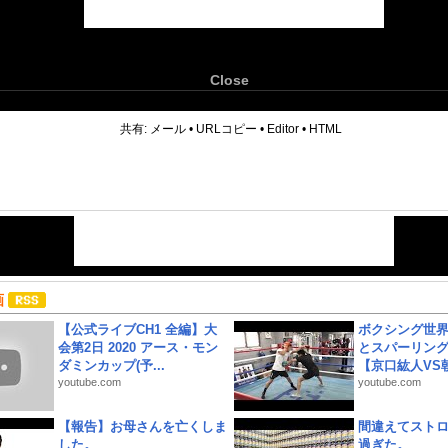
Close
6
共有:
メール
•
URLコピー
•
Editor
•
HTML
画
【公式ライブCH1 全編】大
ボクシング世
会第2日 2020 アース・モン
とスパーリン
ダミンカップ(予...
【京口紘人VS朝
youtube.com
youtube.com
【報告】お母さんを亡くしま
間違えてスト
した。
過ぎた。