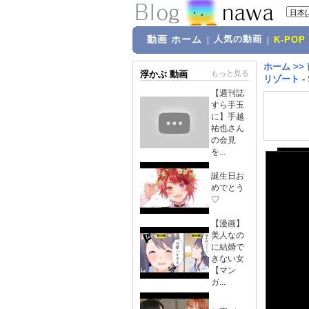
動画 ホーム
人気の動画
|
|
K-POP
ホーム
>>
浮かぶ 動画
もっと見る
リゾート - Sh
【週刊誌
すら手玉
に】手越
祐也さん
の会見
を...
誕生日お
めでとう
♡
【漫画】
美人なの
に結婚で
きない女
【マン
ガ...