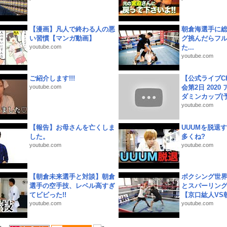
【漫画】凡人で終わる人の悪
朝倉海選手に
い習慣【マンガ動画】
グ挑んだらフ
youtube.com
た...
youtube.com
ご紹介します!!!
【公式ライブC
youtube.com
会第2日 2020
ダミンカップ(予.
youtube.com
【報告】お母さんを亡くしま
UUUMを脱退する
した。
多くね?
youtube.com
youtube.com
【朝倉未来選手と対談】朝倉
ボクシング世
選手の空手技、レベル高すぎ
とスパーリン
てビビった!!
【京口紘人VS朝
youtube.com
youtube.com