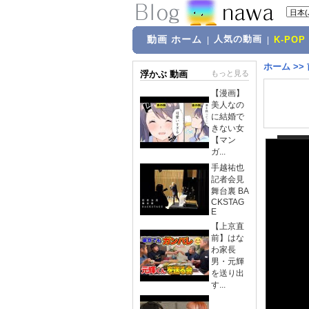
動画 ホーム
人気の動画
|
|
K-POP
ホーム
>>
浮かぶ 動画
もっと見る
【漫画】
美人なの
に結婚で
きない女
【マン
ガ...
手越祐也
記者会見
舞台裏 BA
CKSTAG
E
【上京直
前】はな
わ家長
男・元輝
を送り出
す...