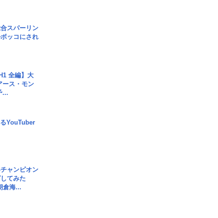
総合スパーリン
ルボッコにされ
H1 全編】大
 アース・モン
..
YouTuber
界チャンピオン
グしてみた
倉海...