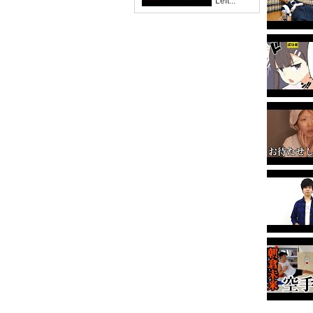
'Left...