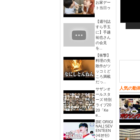
お家デー
ト当日ゥ
【週刊誌
すら手玉
に】手越
祐也さん
の会見
を...
【衝撃】
料理の失
敗作がツ
ッコミど
ころ満載
だっ...
人気の動
サザンオ
ールスタ
ーズ 特別
ライブ20
20「Ke
e...
[BE ORIGI
NAL] SEV
ENTEEN
(세븐틴)