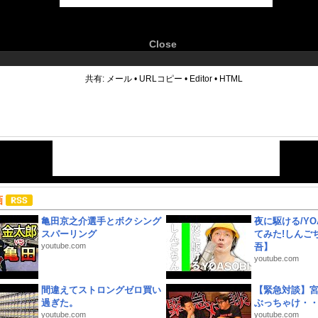
Close
6
共有:
メール
•
URLコピー
•
Editor
•
HTML
画
亀田京之介選手とボクシング
夜に駆ける/YOA
スパーリング
てみた!しんご
youtube.com
吾】
youtube.com
間違えてストロングゼロ買い
【緊急対談】
過ぎた。
ぶっちゃけ・
youtube.com
youtube.com