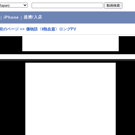
提携/入店
|
iPhone
|
前のページ
>>
傷物語〈Ⅱ熱血篇〉ロングPV