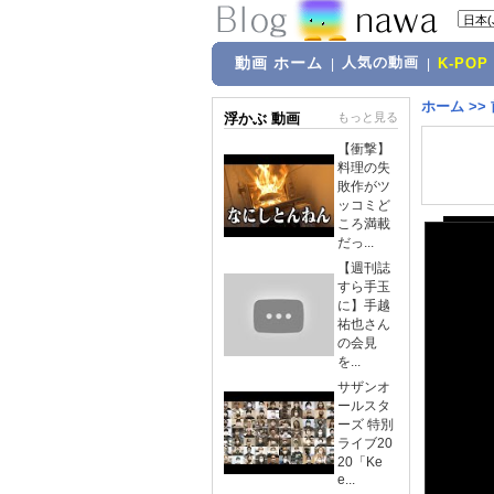
動画 ホーム
人気の動画
|
|
K-POP
ホーム
>>
浮かぶ 動画
もっと見る
【衝撃】
料理の失
敗作がツ
ッコミど
ころ満載
だっ...
【週刊誌
すら手玉
に】手越
祐也さん
の会見
を...
サザンオ
ールスタ
ーズ 特別
ライブ20
20「Ke
e...