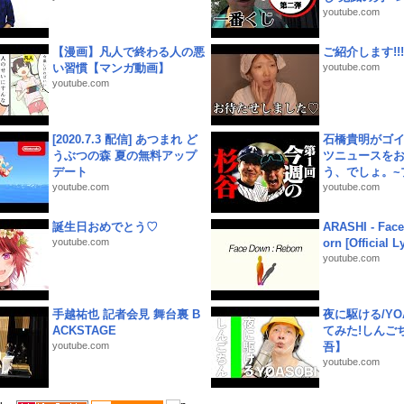
youtube.com
【漫画】凡人で終わる人の悪
ご紹介します!!!
い習慣【マンガ動画】
youtube.com
youtube.com
[2020.7.3 配信] あつまれ ど
石橋貴明がゴ
うぶつの森 夏の無料アップ
ツニュースを
デート
う、でしょ。~プ
youtube.com
youtube.com
誕生日おめでとう♡
ARASHI - Face
youtube.com
orn [Official L
youtube.com
手越祐也 記者会見 舞台裏 B
夜に駆ける/YOA
ACKSTAGE
てみた!しんご
youtube.com
吾】
youtube.com