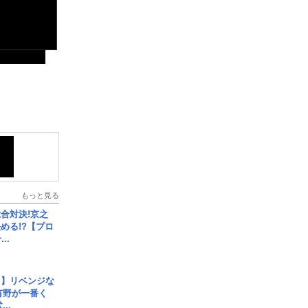
もっと見る
合対決!京之
める!?【プロ
..
じ】リベンジな
こ有野が一番く
..