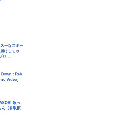
イスーなスポー
お届けしちゃ
ロ...
 Down : Reb
yric Video]
SOBI 歌っ
ちん【香取慎