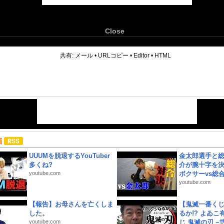
Close
6
共有:
メール
•
URLコピー
•
Editor
•
HTML
画
UUUMを脱退するYouTuber
金太郎選手と総
多くね?
介が腕十字を決
youtube.com
ボクサーvs総合.
youtube.com
【報告】お母さんを亡くしま
【鬼滅一番く
した。
るか!? よゐ
youtube.com
じ 鬼滅の刃 ~弐.