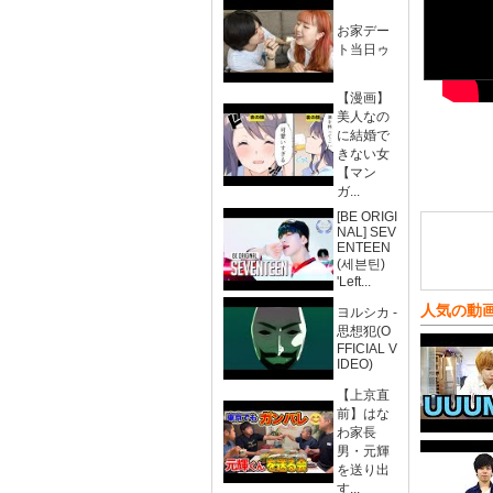
お家デー
ト当日ゥ
【漫画】
美人なの
に結婚で
きない女
【マン
ガ...
[BE ORIGI
NAL] SEV
ENTEEN
(세븐틴)
'Left...
人気の動
ヨルシカ -
思想犯(O
FFICIAL V
IDEO)
【上京直
前】はな
わ家長
男・元輝
を送り出
す...