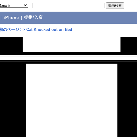
提携/入店
|
iPhone
|
前のページ
>>
Cat Knocked out on Bed