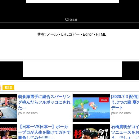
Close
6
共有:
メール
•
URLコピー
•
Editor
•
HTML
画
朝倉海選手に総合スパーリン
[2020.7.3 配
グ挑んだらフルボッコにされ
うぶつの森 夏
た...
デート
youtube.com
youtube.com
【日本一VS日本一】ポーカ
石橋貴明がゴ
ープロが人生を賭けてガチで
ツニュースを
勝負してみた!!!!!!...
う、でしょ。~プ