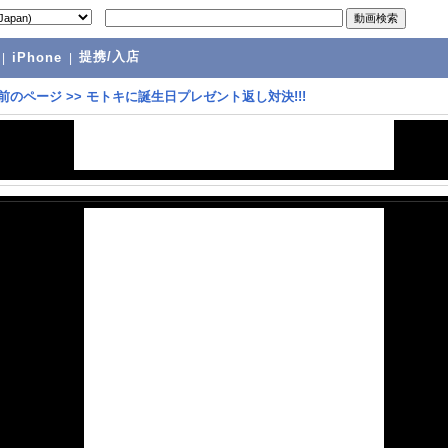
提携/入店
|
iPhone
|
前のページ
>>
モトキに誕生日プレゼント返し対決!!!