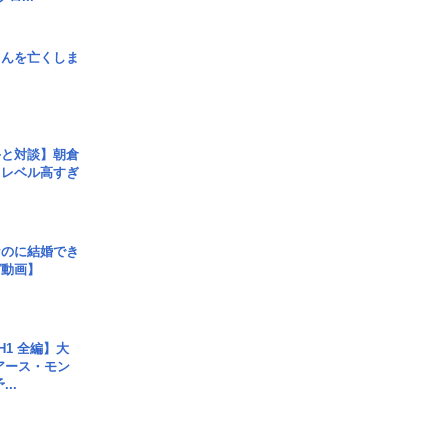
さんを亡くしま
手と対談】朝倉
、レベル高すぎ
なのに結婚でき
ガ動画】
H1 全編】大
 アース・モン
..