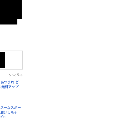
もっと見る
信] あつまれ ど
の無料アップ
イスーなスポー
お届けしちゃ
ロ...