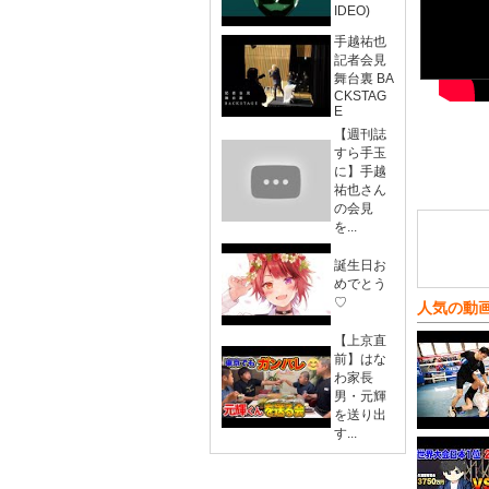
IDEO)
手越祐也
記者会見
舞台裏 BA
CKSTAG
E
【週刊誌
すら手玉
に】手越
祐也さん
の会見
を...
誕生日お
めでとう
♡
人気の動
【上京直
前】はな
わ家長
男・元輝
を送り出
す...