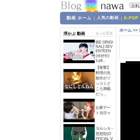
動画 ホーム
人気の動画
|
|
K-POP
ホーム
>>
浮かぶ 動画
もっと見る
[BE ORIGI
NAL] SEV
ENTEEN
(세븐틴)
'Left...
【衝撃】
料理の失
敗作がツ
ッコミど
ころ満載
だっ...
お家デー
ト当日ゥ
ヨルシカ -
思想犯(O
FFICIAL V