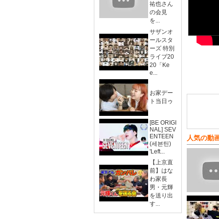
祐也さん
の会見
を...
サザンオ
ールスタ
ーズ 特別
ライブ20
20「Ke
e...
お家デー
ト当日ゥ
[BE ORIGI
NAL] SEV
ENTEEN
人気の動
(세븐틴)
'Left...
【上京直
前】はな
わ家長
男・元輝
を送り出
す...