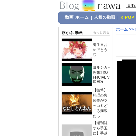
動画 ホーム
人気の動画
|
|
K-POP
ホーム
>>
浮かぶ 動画
もっと見る
誕生日お
めでとう
♡
ヨルシカ -
思想犯(O
FFICIAL V
IDEO)
【衝撃】
料理の失
敗作がツ
ッコミど
ころ満載
だっ...
【週刊誌
すら手玉
に】手越