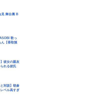
見 舞台裏 B
SOBI 歌っ
ちん【香取慎
レ】彼女の親友
コられる彼氏
手と対談】朝倉
、レベル高すぎ