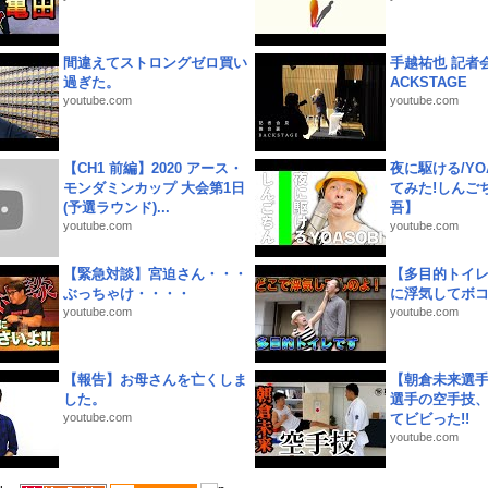
間違えてストロングゼロ買い
手越祐也 記者会
過ぎた。
ACKSTAGE
youtube.com
youtube.com
【CH1 前編】2020 アース・
夜に駆ける/YOA
モンダミンカップ 大会第1日
てみた!しんご
(予選ラウンド)...
吾】
youtube.com
youtube.com
【緊急対談】宮迫さん・・・
【多目的トイ
ぶっちゃけ・・・・
に浮気してボ
youtube.com
youtube.com
【報告】お母さんを亡くしま
【朝倉未来選
した。
選手の空手技
youtube.com
てビビった!!
youtube.com