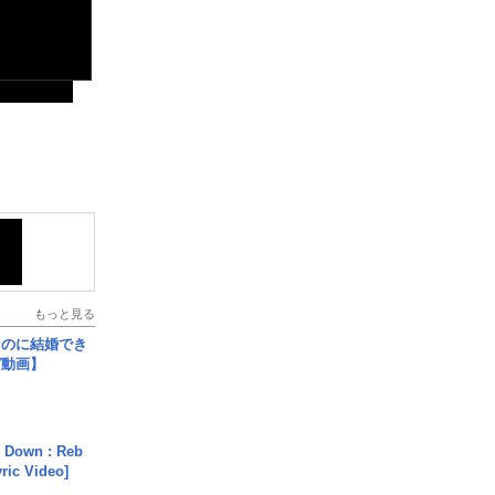
もっと見る
なのに結婚でき
ガ動画】
 Down : Reb
yric Video]