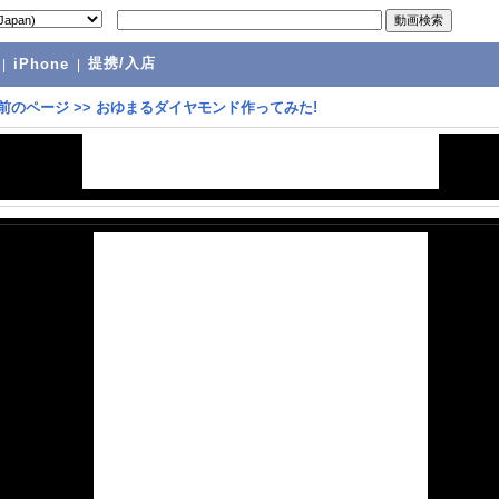
提携/入店
|
iPhone
|
前のページ
>>
おゆまるダイヤモンド作ってみた!