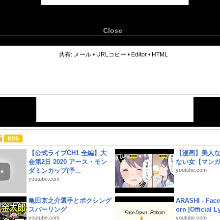
Close
6
共有:
メール
•
URLコピー
•
Editor
•
HTML
画
【公式ライブCH1 全編】大
【漫画】美人
会第2日 2020 アース・モン
ない女【マン
ダミンカップ(予...
youtube.com
youtube.com
亀田京之介選手とボクシング
ARASHI - Face
スパーリング
orn [Official L
youtube.com
youtube.com