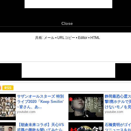
Close
6
共有:
メール
•
URLコピー
•
Editor
•
HTML
画
サザンオールスターズ 特別
静岡最恐心霊
ライブ2020「Keep Smilin’
撃!廃ホテルで
~皆さん、あ...
けないモノを見つ
youtube.com
youtube.com
【朝倉未来コラボ】天心VS
石橋貴明がゴ
武尊の勝敗を聞いてみたら、
ツニュースを