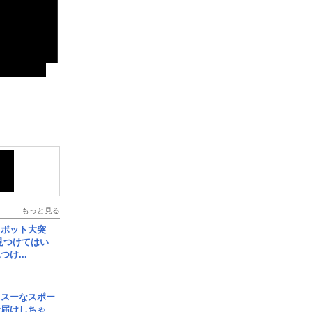
もっと見る
スポット大突
見つけてはい
け...
イスーなスポー
お届けしちゃ