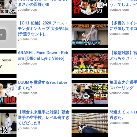
まさかの回答が!!!
う、でしょ。~プ
youtube.com
youtube.com
【CH1 前編】2020 アース・
【多目的トイ
モンダミンカップ 大会第1日
に浮気してボ
(予選ラウンド)...
youtube.com
youtube.com
ARASHI - Face Down : Reb
【緊急対談】
orn [Official Lyric Video]
ぶっちゃけ・
youtube.com
youtube.com
UUUMを脱退するYouTuber
亀田京之介選
多くね?
スパーリング
youtube.com
youtube.com
【朝倉未来選手と対談】朝倉
間違えてスト
選手の空手技、レベル高すぎ
過ぎた。
てビビった!!
youtube.com
youtube.com