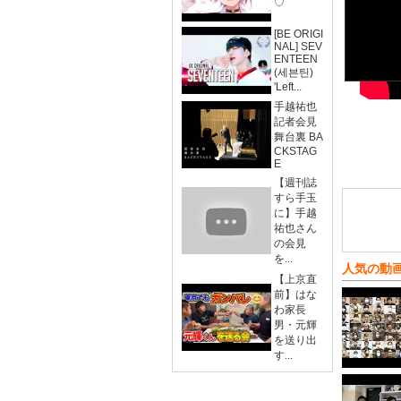
♡
[BE ORIGI
NAL] SEV
ENTEEN
(세븐틴)
'Left...
手越祐也
記者会見
舞台裏 BA
CKSTAG
E
【週刊誌
すら手玉
に】手越
祐也さん
の会見
を...
人気の動
【上京直
前】はな
わ家長
男・元輝
を送り出
す...