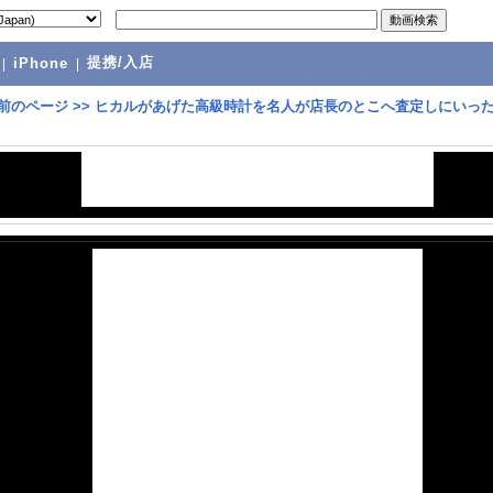
提携/入店
|
iPhone
|
前のページ
>>
ヒカルがあげた高級時計を名人が店長のとこへ査定しにいっ