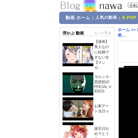
動画 ホーム
人気の動画
|
|
K-POP
ホーム
>>
浮かぶ 動画
もっと見る
果…
【漫画】
美人なの
に結婚で
きない女
【マン
ガ...
ヨルシカ -
思想犯(O
FFICIAL V
IDEO)
お家デー
ト当日ゥ
誕生日お
めでとう