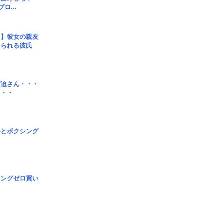
ロ...
レ】彼女の親友
コられる彼氏
宮迫さん・・・
・・・
手とボクシング
ロングゼロ買い