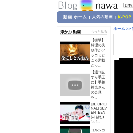
動画 ホーム
人気の動画
|
|
K-POP
ホーム
>>
浮かぶ 動画
もっと見る
【衝撃】
料理の失
敗作がツ
ッコミど
ころ満載
だっ...
【週刊誌
すら手玉
に】手越
祐也さん
の会見
を...
[BE ORIGI
NAL] SEV
ENTEEN
(세븐틴)
'Left...
ヨルシカ -