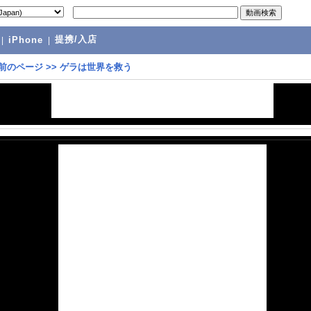
提携/入店
|
iPhone
|
前のページ
>>
ゲラは世界を救う