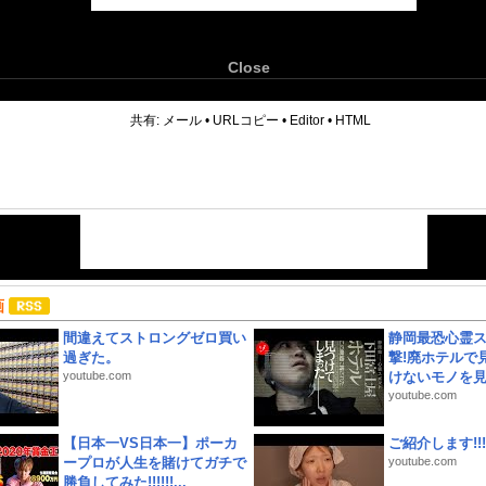
Close
6
共有:
メール
•
URLコピー
•
Editor
•
HTML
画
間違えてストロングゼロ買い
静岡最恐心霊
過ぎた。
撃!廃ホテルで
youtube.com
けないモノを見つ
youtube.com
【日本一VS日本一】ポーカ
ご紹介します!!!
ープロが人生を賭けてガチで
youtube.com
勝負してみた!!!!!!...