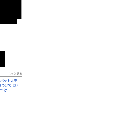
もっと見る
スポット大突
見つけてはい
け...