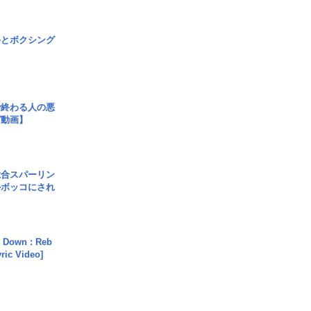
手とボクシング
で終わる人の悪
ガ動画】
総合スパーリン
ルボッコにされ
 Down : Reb
yric Video]