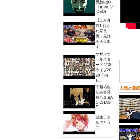
思想犯(O
FFICIAL V
IDEO)
【上京直
前】はな
わ家長
男・元輝
を送り出
す...
サザンオ
ールスタ
ーズ 特別
ライブ20
20「Ke
e...
手越祐也
人気の動
記者会見
舞台裏 BA
CKSTAG
E
誕生日お
めでとう
♡