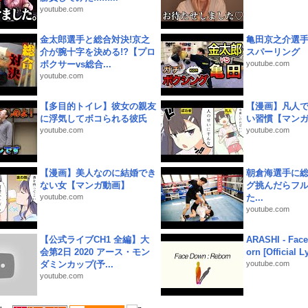
youtube.com
金太郎選手と総合対決!京之
亀田京之介選
介が腕十字を決める!?【プロ
スパーリング
ボクサーvs総合...
youtube.com
youtube.com
【多目的トイレ】彼女の親友
【漫画】凡人
に浮気してボコられる彼氏
い習慣【マン
youtube.com
youtube.com
【漫画】美人なのに結婚でき
朝倉海選手に
ない女【マンガ動画】
グ挑んだらフ
youtube.com
た...
youtube.com
【公式ライブCH1 全編】大
ARASHI - Face
会第2日 2020 アース・モン
orn [Official L
ダミンカップ(予...
youtube.com
youtube.com