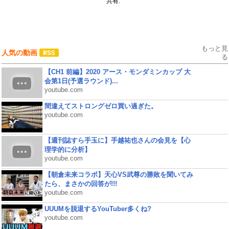
共有:
もっと見
人気の動画
る
【CH1 前編】2020 アース・モンダミンカップ 大
会第1日(予選ラウンド)...
youtube.com
間違えてストロングゼロ買い過ぎた。
youtube.com
【週刊誌すら手玉に】手越祐也さんの会見を【心
理学的に分析】
youtube.com
【朝倉未来コラボ】天心VS武尊の勝敗を聞いてみ
たら、まさかの回答が!!!
youtube.com
UUUMを脱退するYouTuber多くね?
youtube.com