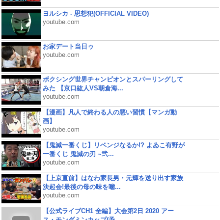
ヨルシカ - 思想犯(OFFICIAL VIDEO)
youtube.com
お家デート当日ゥ
youtube.com
ボクシング世界チャンピオンとスパーリングして
みた 【京口紘人VS朝倉海...
youtube.com
【漫画】凡人で終わる人の悪い習慣【マンガ動
画】
youtube.com
【鬼滅一番くじ】リベンジなるか!? よゐこ有野が
一番くじ 鬼滅の刃 ~弐...
youtube.com
【上京直前】はなわ家長男・元輝を送り出す家族
決起会!最後の母の味を噛...
youtube.com
【公式ライブCH1 全編】大会第2日 2020 アー
ス・モンダミンカップ(予...