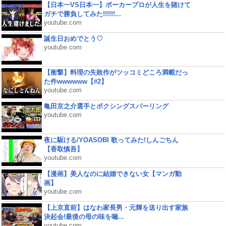
【日本一VS日本一】ポーカープロが人生を賭けて
ガチで勝負してみた!!!!!!...
youtube.com
誕生日おめでとう♡
youtube.com
【衝撃】料理の失敗作がツッコミどころ満載だっ
た件wwwwww【#2】
youtube.com
亀田京之介選手とボクシングスパーリング
youtube.com
夜に駆ける/YOASOBI 歌ってみた!しんごちん
【香取慎吾】
youtube.com
【漫画】美人なのに結婚できない女【マンガ動
画】
youtube.com
【上京直前】はなわ家長男・元輝を送り出す家族
決起会!最後の母の味を噛...
youtube.com