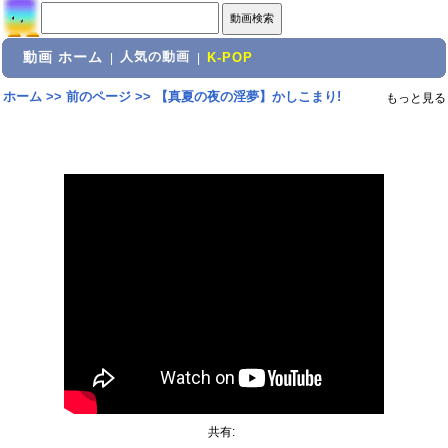
動画 ホーム
人気の動画
|
|
K-POP
ホーム
>>
前のページ
>>
【真夏の夜の淫夢】かしこまり!
もっと見る
共有: