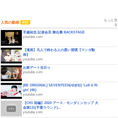
もっと見
人気の動画
る
手越祐也 記者会見 舞台裏 BACKSTAGE
youtube.com
【漫画】凡人で終わる人の悪い習慣【マンガ動
画】
youtube.com
お家デート当日ゥ
youtube.com
[BE ORIGINAL] SEVENTEEN(세븐틴) 'Left & Ri
ght' (4K)
youtube.com
【CH1 前編】2020 アース・モンダミンカップ 大
会第1日(予選ラウンド)...
youtube.com