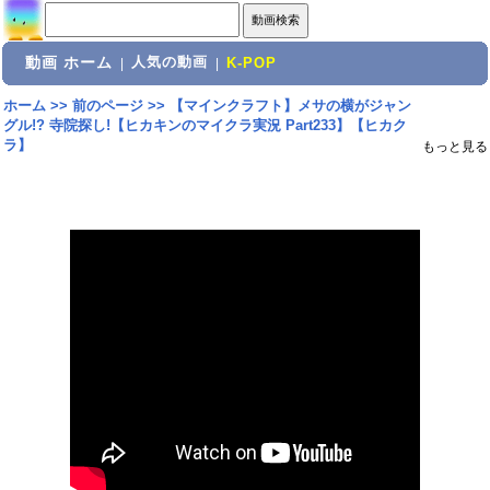
動画 ホーム
人気の動画
|
|
K-POP
ホーム
>>
前のページ
>>
【マインクラフト】メサの横がジャン
グル!? 寺院探し!【ヒカキンのマイクラ実況 Part233】【ヒカク
ラ】
もっと見る