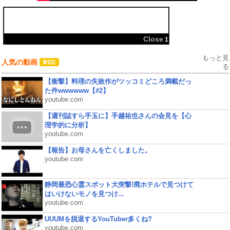
共有:
もっと見
人気の動画
る
【衝撃】料理の失敗作がツッコミどころ満載だっ
た件wwwwww【#2】
youtube.com
【週刊誌すら手玉に】手越祐也さんの会見を【心
理学的に分析】
youtube.com
【報告】お母さんを亡くしました。
youtube.com
静岡最恐心霊スポット大突撃!廃ホテルで見つけて
はいけないモノを見つけ...
youtube.com
UUUMを脱退するYouTuber多くね?
youtube.com