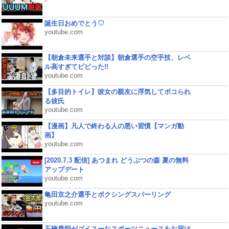
誕生日おめでとう♡
youtube.com
【朝倉未来選手と対談】朝倉選手の空手技、レベ
ル高すぎてビビった!!
youtube.com
【多目的トイレ】彼女の親友に浮気してボコられ
る彼氏
youtube.com
【漫画】凡人で終わる人の悪い習慣【マンガ動
画】
youtube.com
[2020.7.3 配信] あつまれ どうぶつの森 夏の無料
アップデート
youtube.com
亀田京之介選手とボクシングスパーリング
youtube.com
石橋貴明がゴイスーなスポーツニュースをお届け