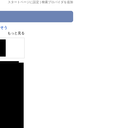
スタートページに設定
|
検索プロバイダを追加
出そう
もっと見る