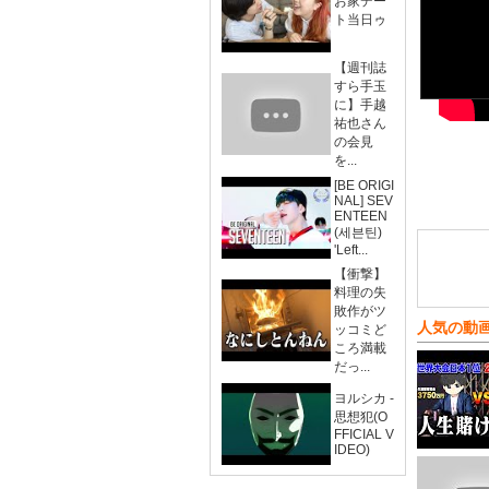
お家デー
ト当日ゥ
【週刊誌
すら手玉
に】手越
祐也さん
の会見
を...
[BE ORIGI
NAL] SEV
ENTEEN
(세븐틴)
'Left...
【衝撃】
料理の失
敗作がツ
人気の動
ッコミど
ころ満載
だっ...
ヨルシカ -
思想犯(O
FFICIAL V
IDEO)