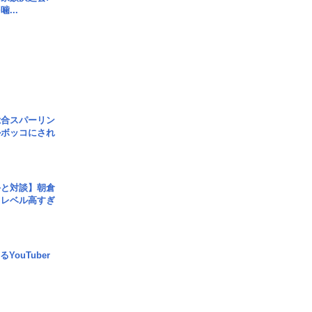
...
総合スパーリン
ルボッコにされ
手と対談】朝倉
、レベル高すぎ
YouTuber