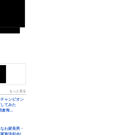
もっと見る
界チャンピオン
グしてみた
倉海...
はなわ家長男・
家族決起会!