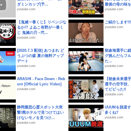
ダミンカップ(予...
最後の母の味を噛
youtube.com
youtube.com
【鬼滅一番くじ】リベンジな
ご紹介します!!!
るか!? よゐこ有野が一番く
youtube.com
じ 鬼滅の刃 ~弐...
youtube.com
[2020.7.3 配信] あつまれ ど
朝倉海選手に
うぶつの森 夏の無料アップ
グ挑んだらフ
デート
た...
youtube.com
youtube.com
ARASHI - Face Down : Reb
【朝倉未来選
orn [Official Lyric Video]
選手の空手技
youtube.com
てビビった!!
youtube.com
静岡最恐心霊スポット大突
UUUMを脱退する
撃!廃ホテルで見つけてはい
多くね?
けないモノを見つけ...
youtube.com
youtube.com