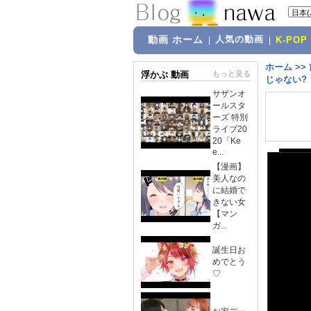
動画 ホーム
人気の動画
|
|
K-POP
ホーム
>>
浮かぶ 動画
もっと見る
じゃない?
サザンオ
ールスタ
ーズ 特別
ライブ20
20「Ke
e...
【漫画】
美人なの
に結婚で
きない女
【マン
ガ...
誕生日お
めでとう
♡