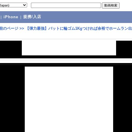
提携/入店
|
iPhone
|
前のページ
>>
【弾力最強】バットに輪ゴム1Kgつければ余裕でホームラン