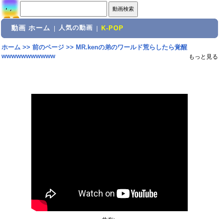
動画 ホーム
人気の動画
|
|
K-POP
ホーム
>>
前のページ
>>
MR.kenの弟のワールド荒らしたら覚醒
wwwwwwwwwww
もっと見る