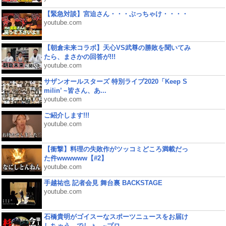
【緊急対談】宮迫さん・・・ぶっちゃけ・・・・
youtube.com
【朝倉未来コラボ】天心VS武尊の勝敗を聞いてみ
たら、まさかの回答が!!!
youtube.com
サザンオールスターズ 特別ライブ2020「Keep S
milin’ ~皆さん、あ...
youtube.com
ご紹介します!!!
youtube.com
【衝撃】料理の失敗作がツッコミどころ満載だっ
た件wwwwww【#2】
youtube.com
手越祐也 記者会見 舞台裏 BACKSTAGE
youtube.com
石橋貴明がゴイスーなスポーツニュースをお届け
しちゃう、でしょ。~プロ...