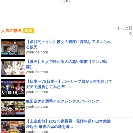
共有:
もっと見
人気の動画
る
【多目的トイレ】彼女の親友に浮気してボコられ
る彼氏
youtube.com
【漫画】凡人で終わる人の悪い習慣【マンガ動
画】
youtube.com
【日本一VS日本一】ポーカープロが人生を賭けて
ガチで勝負してみた!!!!!!...
youtube.com
亀田京之介選手とボクシングスパーリング
youtube.com
【上京直前】はなわ家長男・元輝を送り出す家族
決起会!最後の母の味を噛...
youtube.com