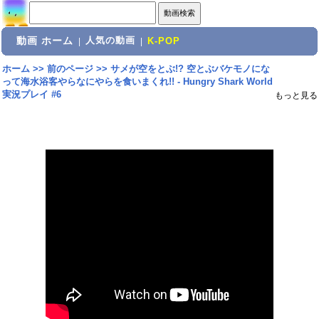
動画 ホーム
人気の動画
|
|
K-POP
ホーム
>>
前のページ
>>
サメが空をとぶ!? 空とぶバケモノにな
って海水浴客やらなにやらを食いまくれ!! - Hungry Shark World
実況プレイ #6
もっと見る