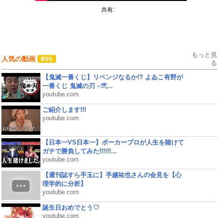
共有:
もっと見
人気の動画
る
【鬼滅一番くじ】リベンジなるか!? よゐこ有野が
一番くじ 鬼滅の刃 ~弐...
youtube.com
ご紹介します!!!
youtube.com
【日本一VS日本一】ポーカープロが人生を賭けて
ガチで勝負してみた!!!!!!...
youtube.com
【週刊誌すら手玉に】手越祐也さんの会見を【心
理学的に分析】
youtube.com
誕生日おめでとう♡
youtube.com