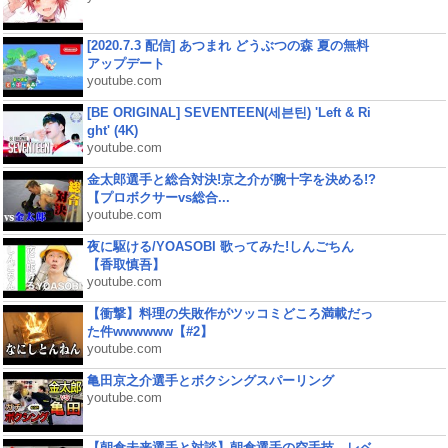
[2020.7.3 配信] あつまれ どうぶつの森 夏の無料
アップデート
youtube.com
[BE ORIGINAL] SEVENTEEN(세븐틴) 'Left & Ri
ght' (4K)
youtube.com
金太郎選手と総合対決!京之介が腕十字を決める!?
【プロボクサーvs総合...
youtube.com
夜に駆ける/YOASOBI 歌ってみた!しんごちん
【香取慎吾】
youtube.com
【衝撃】料理の失敗作がツッコミどころ満載だっ
た件wwwwww【#2】
youtube.com
亀田京之介選手とボクシングスパーリング
youtube.com
【朝倉未来選手と対談】朝倉選手の空手技、レベ