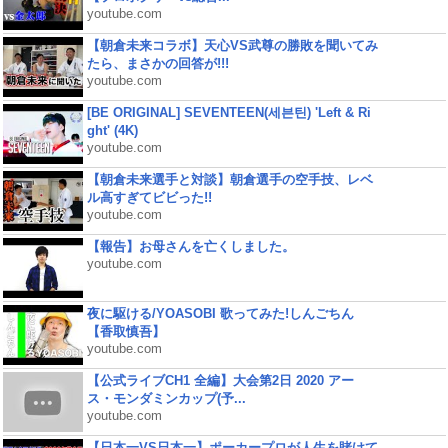
youtube.com
【朝倉未来コラボ】天心VS武尊の勝敗を聞いてみ
たら、まさかの回答が!!!
youtube.com
[BE ORIGINAL] SEVENTEEN(세븐틴) 'Left & Ri
ght' (4K)
youtube.com
【朝倉未来選手と対談】朝倉選手の空手技、レベ
ル高すぎてビビった!!
youtube.com
【報告】お母さんを亡くしました。
youtube.com
夜に駆ける/YOASOBI 歌ってみた!しんごちん
【香取慎吾】
youtube.com
【公式ライブCH1 全編】大会第2日 2020 アー
ス・モンダミンカップ(予...
youtube.com
【日本一VS日本一】ポーカープロが人生を賭けて