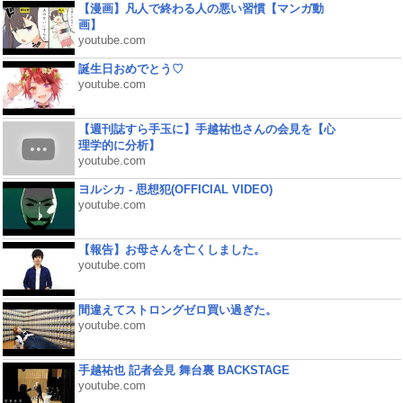
【漫画】凡人で終わる人の悪い習慣【マンガ動
画】
youtube.com
誕生日おめでとう♡
youtube.com
【週刊誌すら手玉に】手越祐也さんの会見を【心
理学的に分析】
youtube.com
ヨルシカ - 思想犯(OFFICIAL VIDEO)
youtube.com
【報告】お母さんを亡くしました。
youtube.com
間違えてストロングゼロ買い過ぎた。
youtube.com
手越祐也 記者会見 舞台裏 BACKSTAGE
youtube.com