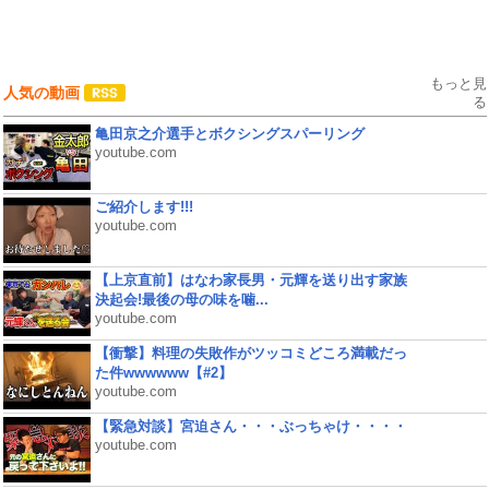
もっと見
人気の動画
る
亀田京之介選手とボクシングスパーリング
youtube.com
ご紹介します!!!
youtube.com
【上京直前】はなわ家長男・元輝を送り出す家族
決起会!最後の母の味を噛...
youtube.com
【衝撃】料理の失敗作がツッコミどころ満載だっ
た件wwwwww【#2】
youtube.com
【緊急対談】宮迫さん・・・ぶっちゃけ・・・・
youtube.com