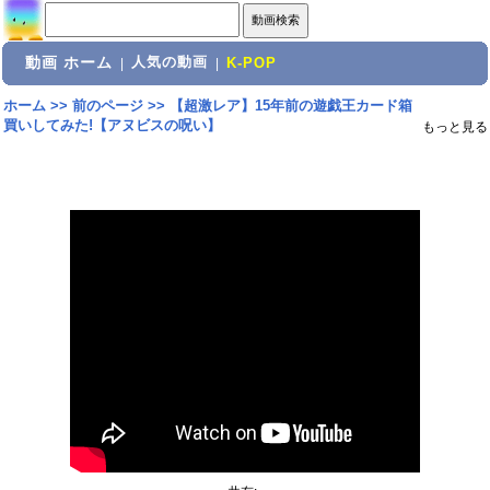
動画 ホーム
人気の動画
|
|
K-POP
ホーム
>>
前のページ
>>
【超激レア】15年前の遊戯王カード箱
買いしてみた!【アヌビスの呪い】
もっと見る