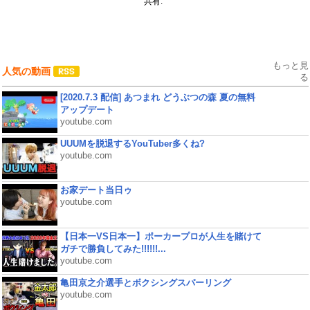
共有:
もっと見
人気の動画
る
[2020.7.3 配信] あつまれ どうぶつの森 夏の無料
アップデート
youtube.com
UUUMを脱退するYouTuber多くね?
youtube.com
お家デート当日ゥ
youtube.com
【日本一VS日本一】ポーカープロが人生を賭けて
ガチで勝負してみた!!!!!!...
youtube.com
亀田京之介選手とボクシングスパーリング
youtube.com