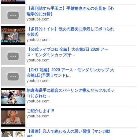
【週刊誌すら手玉に】手越祐也さんの会見を【心
理学的に分析】
youtube.com
【多目的トイレ】彼女の親友に浮気してボコられ
る彼氏
youtube.com
【公式ライブCH1 全編】大会第2日 2020 アー
ス・モンダミンカップ(予...
youtube.com
【CH1 前編】2020 アース・モンダミンカップ 大
会第1日(予選ラウンド)...
youtube.com
朝倉海選手に総合スパーリング挑んだらフルボッ
コにされた...
youtube.com
ご紹介します!!!
youtube.com
【漫画】凡人で終わる人の悪い習慣【マンガ動
画】