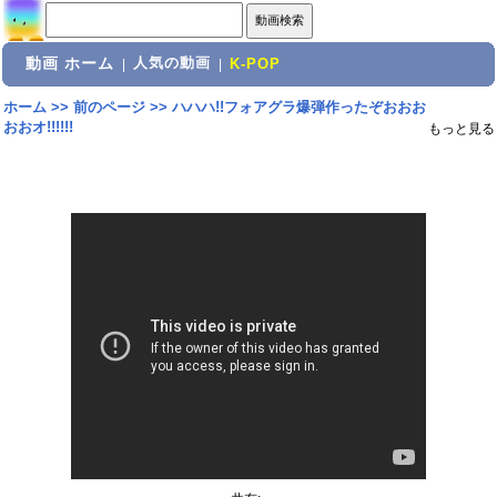
動画 ホーム
人気の動画
|
|
K-POP
ホーム
>>
前のページ
>>
ハハハ!!フォアグラ爆弾作ったぞおおお
おおオ!!!!!!
もっと見る