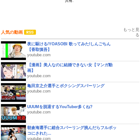
共有:
もっと見
人気の動画
る
夜に駆ける/YOASOBI 歌ってみた!しんごちん
【香取慎吾】
youtube.com
【漫画】美人なのに結婚できない女【マンガ動
画】
youtube.com
亀田京之介選手とボクシングスパーリング
youtube.com
UUUMを脱退するYouTuber多くね?
youtube.com
朝倉海選手に総合スパーリング挑んだらフルボッ
コにされた...
youtube.com