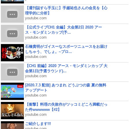
【週刊誌すら手玉に】手越祐也さんの会見を【心
理学的に分析】
youtube.com
【公式ライブCH1 全編】大会第2日 2020 アー
ス・モンダミンカップ(予...
youtube.com
石橋貴明がゴイスーなスポーツニュースをお届け
しちゃう、でしょ。~プロ...
youtube.com
【CH1 前編】2020 アース・モンダミンカップ 大
会第1日(予選ラウンド)...
youtube.com
[2020.7.3 配信] あつまれ どうぶつの森 夏の無料
アップデート
youtube.com
【衝撃】料理の失敗作がツッコミどころ満載だっ
た件wwwwww【#2】
youtube.com
ご紹介します!!!
youtube.com