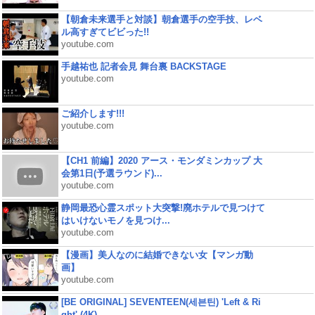
【朝倉未来選手と対談】朝倉選手の空手技、レベ
ル高すぎてビビった!!
youtube.com
手越祐也 記者会見 舞台裏 BACKSTAGE
youtube.com
ご紹介します!!!
youtube.com
【CH1 前編】2020 アース・モンダミンカップ 大
会第1日(予選ラウンド)...
youtube.com
静岡最恐心霊スポット大突撃!廃ホテルで見つけて
はいけないモノを見つけ...
youtube.com
【漫画】美人なのに結婚できない女【マンガ動
画】
youtube.com
[BE ORIGINAL] SEVENTEEN(세븐틴) 'Left & Ri
ght' (4K)