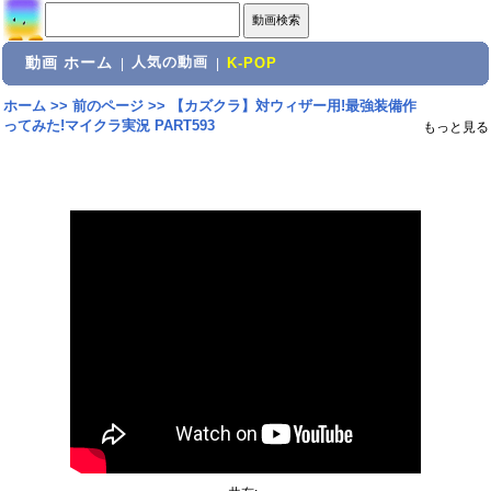
動画 ホーム
人気の動画
|
|
K-POP
ホーム
>>
前のページ
>>
【カズクラ】対ウィザー用!最強装備作
ってみた!マイクラ実況 PART593
もっと見る