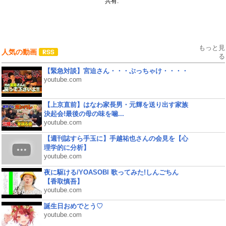
共有:
もっと見
人気の動画
る
【緊急対談】宮迫さん・・・ぶっちゃけ・・・・
youtube.com
【上京直前】はなわ家長男・元輝を送り出す家族
決起会!最後の母の味を噛...
youtube.com
【週刊誌すら手玉に】手越祐也さんの会見を【心
理学的に分析】
youtube.com
夜に駆ける/YOASOBI 歌ってみた!しんごちん
【香取慎吾】
youtube.com
誕生日おめでとう♡
youtube.com