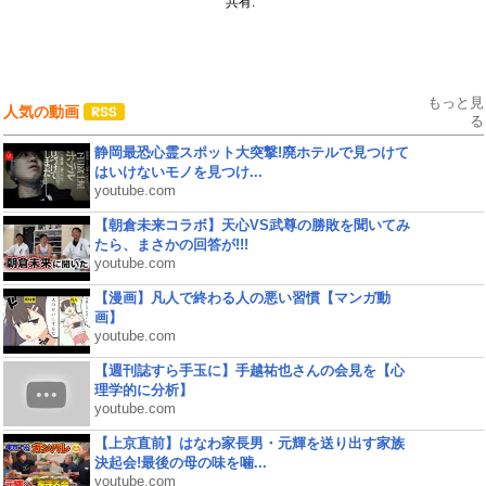
共有:
もっと見
人気の動画
る
静岡最恐心霊スポット大突撃!廃ホテルで見つけて
はいけないモノを見つけ...
youtube.com
【朝倉未来コラボ】天心VS武尊の勝敗を聞いてみ
たら、まさかの回答が!!!
youtube.com
【漫画】凡人で終わる人の悪い習慣【マンガ動
画】
youtube.com
【週刊誌すら手玉に】手越祐也さんの会見を【心
理学的に分析】
youtube.com
【上京直前】はなわ家長男・元輝を送り出す家族
決起会!最後の母の味を噛...
youtube.com