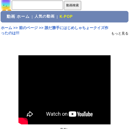
動画 ホーム
人気の動画
|
|
K-POP
ホーム
>>
前のページ
>>
誰だ勝手にはじめしゃちょークイズ作
ったのは!!!
もっと見る