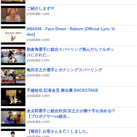
ご紹介します!!!
youtube.com
ARASHI - Face Down : Reborn [Official Lyric Vi
deo]
youtube.com
朝倉海選手に総合スパーリング挑んだらフルボッ
コにされた...
youtube.com
亀田京之介選手とボクシングスパーリング
youtube.com
手越祐也 記者会見 舞台裏 BACKSTAGE
youtube.com
金太郎選手と総合対決!京之介が腕十字を決める!?
【プロボクサーvs総合...
youtube.com
【報告】お母さんを亡くしました。
youtube.com