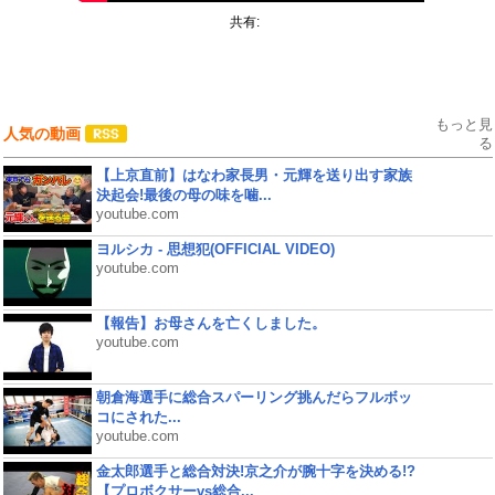
共有:
もっと見
人気の動画
る
【上京直前】はなわ家長男・元輝を送り出す家族
決起会!最後の母の味を噛...
youtube.com
ヨルシカ - 思想犯(OFFICIAL VIDEO)
youtube.com
【報告】お母さんを亡くしました。
youtube.com
朝倉海選手に総合スパーリング挑んだらフルボッ
コにされた...
youtube.com
金太郎選手と総合対決!京之介が腕十字を決める!?
【プロボクサーvs総合...