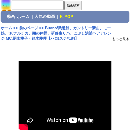
動画 ホーム
人気の動画
|
|
K-POP
ホーム
>>
前のページ
>>
Buono!武道館、カントリー新曲、モー
娘。'16ナルチカ、頭の体操、研修生リハ、こぶし浜浦ヘアアレン
ジ MC:嗣永桃子・鈴木愛理【ハロ!ステ#184】
もっと見る