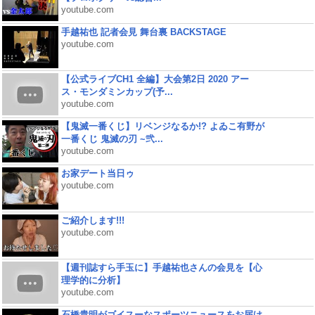
youtube.com
手越祐也 記者会見 舞台裏 BACKSTAGE
youtube.com
【公式ライブCH1 全編】大会第2日 2020 アー
ス・モンダミンカップ(予...
youtube.com
【鬼滅一番くじ】リベンジなるか!? よゐこ有野が
一番くじ 鬼滅の刃 ~弐...
youtube.com
お家デート当日ゥ
youtube.com
ご紹介します!!!
youtube.com
【週刊誌すら手玉に】手越祐也さんの会見を【心
理学的に分析】
youtube.com
石橋貴明がゴイスーなスポーツニュースをお届け