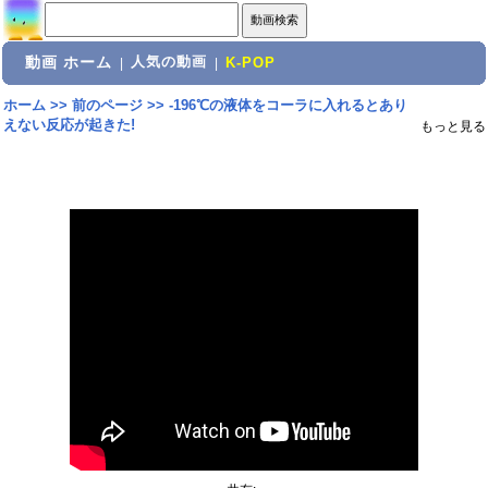
動画 ホーム
人気の動画
|
|
K-POP
ホーム
>>
前のページ
>>
-196℃の液体をコーラに入れるとあり
えない反応が起きた!
もっと見る