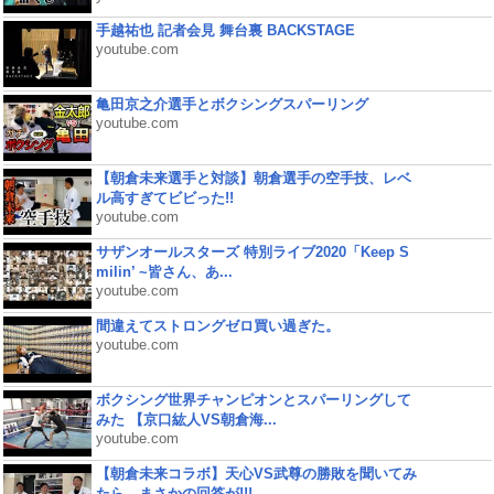
手越祐也 記者会見 舞台裏 BACKSTAGE
youtube.com
亀田京之介選手とボクシングスパーリング
youtube.com
【朝倉未来選手と対談】朝倉選手の空手技、レベ
ル高すぎてビビった!!
youtube.com
サザンオールスターズ 特別ライブ2020「Keep S
milin’ ~皆さん、あ...
youtube.com
間違えてストロングゼロ買い過ぎた。
youtube.com
ボクシング世界チャンピオンとスパーリングして
みた 【京口紘人VS朝倉海...
youtube.com
【朝倉未来コラボ】天心VS武尊の勝敗を聞いてみ
たら、まさかの回答が!!!