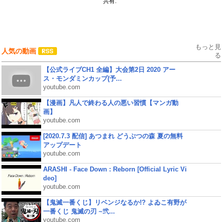
共有:
もっと見
人気の動画
る
【公式ライブCH1 全編】大会第2日 2020 アー
ス・モンダミンカップ(予...
youtube.com
【漫画】凡人で終わる人の悪い習慣【マンガ動
画】
youtube.com
[2020.7.3 配信] あつまれ どうぶつの森 夏の無料
アップデート
youtube.com
ARASHI - Face Down : Reborn [Official Lyric Vi
deo]
youtube.com
【鬼滅一番くじ】リベンジなるか!? よゐこ有野が
一番くじ 鬼滅の刃 ~弐...
youtube.com