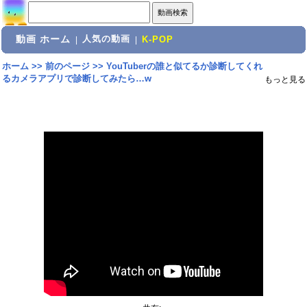
動画 ホーム
人気の動画
|
|
K-POP
ホーム
>>
前のページ
>>
YouTuberの誰と似てるか診断してくれ
るカメラアプリで診断してみたら…w
もっと見る