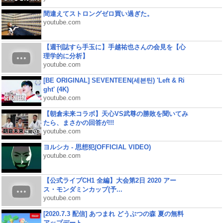
間違えてストロングゼロ買い過ぎた。
youtube.com
【週刊誌すら手玉に】手越祐也さんの会見を【心
理学的に分析】
youtube.com
[BE ORIGINAL] SEVENTEEN(세븐틴) 'Left & Ri
ght' (4K)
youtube.com
【朝倉未来コラボ】天心VS武尊の勝敗を聞いてみ
たら、まさかの回答が!!!
youtube.com
ヨルシカ - 思想犯(OFFICIAL VIDEO)
youtube.com
【公式ライブCH1 全編】大会第2日 2020 アー
ス・モンダミンカップ(予...
youtube.com
[2020.7.3 配信] あつまれ どうぶつの森 夏の無料
アップデート