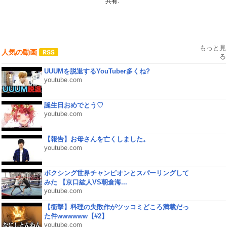
共有:
もっと見
人気の動画
る
UUUMを脱退するYouTuber多くね?
youtube.com
誕生日おめでとう♡
youtube.com
【報告】お母さんを亡くしました。
youtube.com
ボクシング世界チャンピオンとスパーリングして
みた 【京口紘人VS朝倉海...
youtube.com
【衝撃】料理の失敗作がツッコミどころ満載だっ
た件wwwwww【#2】
youtube.com