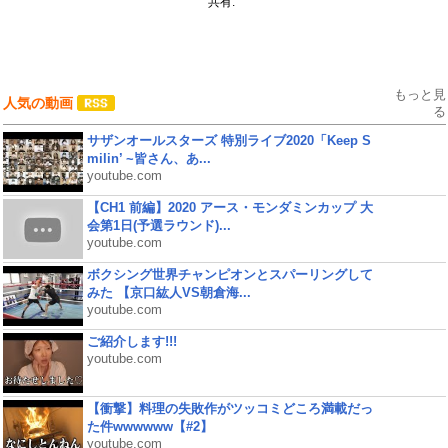
共有:
もっと見
人気の動画
る
サザンオールスターズ 特別ライブ2020「Keep S
milin’ ~皆さん、あ...
youtube.com
【CH1 前編】2020 アース・モンダミンカップ 大
会第1日(予選ラウンド)...
youtube.com
ボクシング世界チャンピオンとスパーリングして
みた 【京口紘人VS朝倉海...
youtube.com
ご紹介します!!!
youtube.com
【衝撃】料理の失敗作がツッコミどころ満載だっ
た件wwwwww【#2】
youtube.com