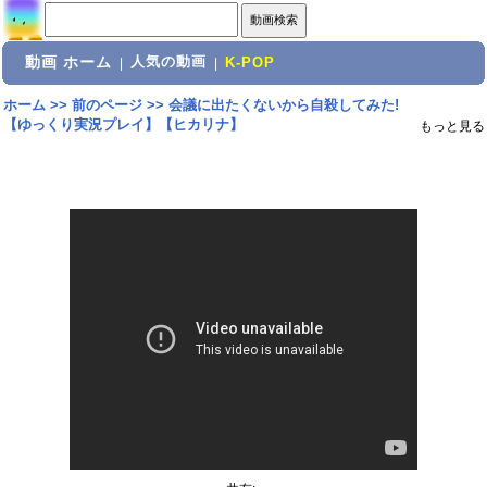
動画 ホーム
人気の動画
|
|
K-POP
ホーム
>>
前のページ
>>
会議に出たくないから自殺してみた!
【ゆっくり実況プレイ】【ヒカリナ】
もっと見る