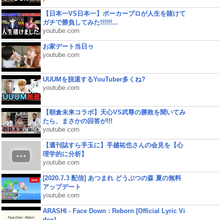
【日本一VS日本一】ポーカープロが人生を賭けて
ガチで勝負してみた!!!!!!...
youtube.com
お家デート当日ゥ
youtube.com
UUUMを脱退するYouTuber多くね?
youtube.com
【朝倉未来コラボ】天心VS武尊の勝敗を聞いてみ
たら、まさかの回答が!!!
youtube.com
【週刊誌すら手玉に】手越祐也さんの会見を【心
理学的に分析】
youtube.com
[2020.7.3 配信] あつまれ どうぶつの森 夏の無料
アップデート
youtube.com
ARASHI - Face Down : Reborn [Official Lyric Vi
deo]