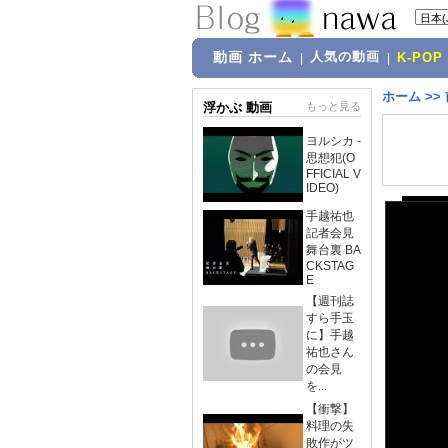
動画 ホーム
人気の動画
|
|
K-POP
ホーム
>>
浮かぶ 動画
もっと見る
ヨルシカ -
思想犯(O
FFICIAL V
IDEO)
手越祐也
記者会見
舞台裏 BA
CKSTAG
E
【週刊誌
すら手玉
に】手越
祐也さん
の会見
を...
【衝撃】
料理の失
敗作がツ