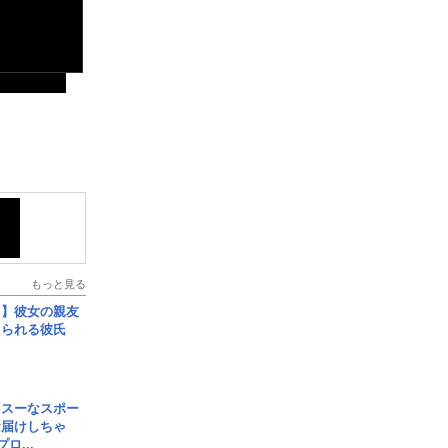
もっと見る
レ】彼女の親友
コられる彼氏
イスーなスポー
お届けしちゃ
ロ...