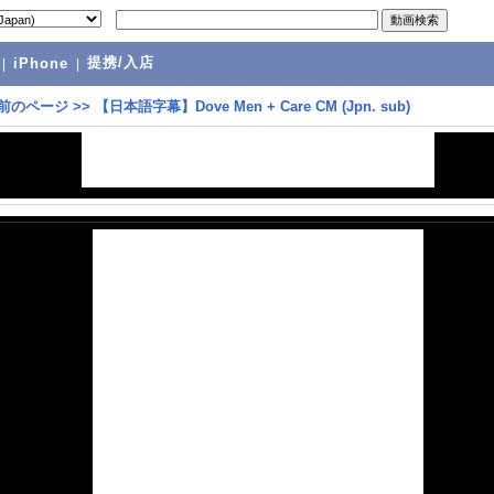
提携/入店
|
iPhone
|
前のページ
>>
【日本語字幕】Dove Men + Care CM (Jpn. sub)