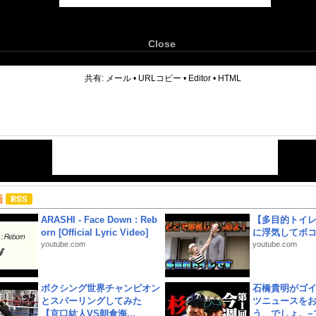
Close
6
共有:
メール
•
URLコピー
•
Editor
•
HTML
画
ARASHI - Face Down : Reb
【多目的トイ
orn [Official Lyric Video]
に浮気してボ
youtube.com
youtube.com
ボクシング世界チャンピオン
石橋貴明がゴ
とスパーリングしてみた
ツニュースを
【京口紘人VS朝倉海...
う、でしょ。~プ