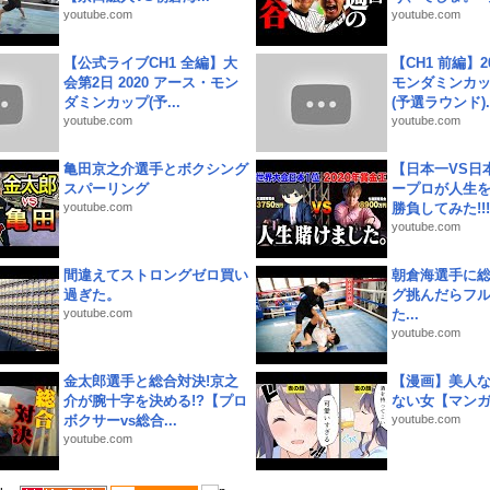
youtube.com
youtube.com
【公式ライブCH1 全編】大
【CH1 前編】2
会第2日 2020 アース・モン
モンダミンカッ
ダミンカップ(予...
(予選ラウンド)..
youtube.com
youtube.com
亀田京之介選手とボクシング
【日本一VS日
スパーリング
ープロが人生
youtube.com
勝負してみた!!!!!
youtube.com
間違えてストロングゼロ買い
朝倉海選手に
過ぎた。
グ挑んだらフ
youtube.com
た...
youtube.com
金太郎選手と総合対決!京之
【漫画】美人
介が腕十字を決める!?【プロ
ない女【マン
ボクサーvs総合...
youtube.com
youtube.com