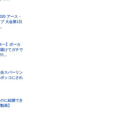
020 アース・
プ 大会第1日
.
本一】ポーカ
を賭けてガチで
!...
総合スパーリン
ルボッコにされ
なのに結婚でき
ガ動画】